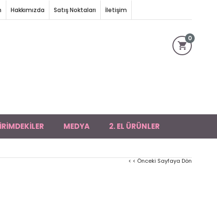
m
Hakkımızda
Satış Noktaları
İletişim
0
İRİMDEKİLER
MEDYA
2. EL ÜRÜNLER
< < Önceki Sayfaya Dön