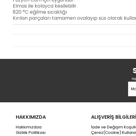
Elmas ile kolayca kesilebilir.
820 °C eğilme sıcaklığı
Kırılan parçaları tamamen ovalayıp süs olarak kullana
He
HAKKIMIZDA
ALIŞVERİŞ BİLGİLER
Hakkımızdaa
İade ve Değişim Koşull
Gizlilik Politikası
Çerez(Cookie) Kullanı