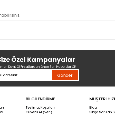
bilirsiniz.
Size Özel Kampanyalar
men Kayıt Ol Fırsatlardan Önce Sen Haberdar Ol!
Gönder
İ
BİLGİLENDİRME
MÜŞTERİ HİZ
arı
Teslimat Koşulları
Blog
mı
Güvenli Alışveriş
Sıkça Sorulan S