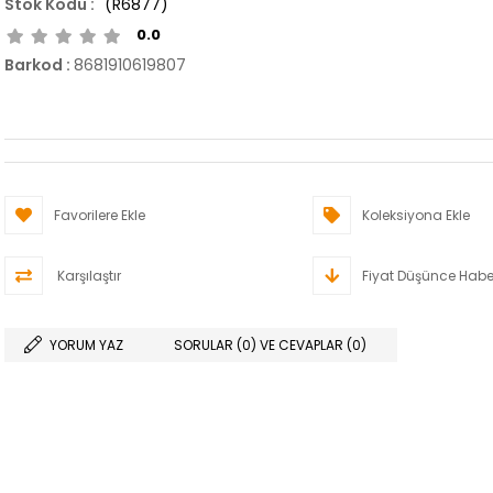
(R6877)
0.0
Barkod
:
8681910619807
Favorilere Ekle
Koleksiyona Ekle
Karşılaştır
Fiyat Düşünce Habe
YORUM YAZ
SORULAR (0) VE CEVAPLAR (0)