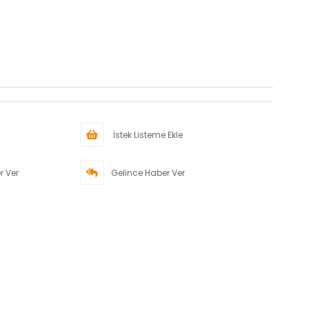
İstek Listeme Ekle
r Ver
Gelince Haber Ver