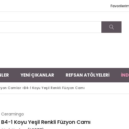
Favorileri
NLER
YENİ ÇIKANLAR
REFSAN ATÖLYELERİ
İND
üzyon Camlar
>
B4-1 Koyu Yeşil Renkli Füzyon Camı
Ceramingo
B4-1 Koyu Yeşil Renkli Füzyon Camı