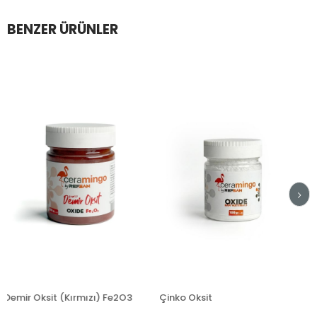
BENZER ÜRÜNLER
Oksit (Kırmızı) Fe2O3
Çinko Oksit
Demir O