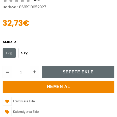
Barkod
:
8681910652927
32,73€
AMBALAJ
1 Kg
5 Kg
Favorilere Ekle
Koleksiyona Ekle