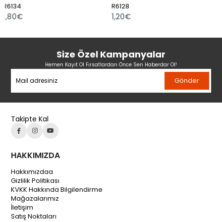
R6128
R6109
1,20€
1,01€
Size Özel Kampanyalar
Hemen Kayıt Ol Fırsatlardan Önce Sen Haberdar Ol!
Gönder
Takipte Kal
HAKKIMIZDA
Hakkımızdaa
Gizlilik Politikası
KVKK Hakkında Bilgilendirme
Mağazalarımız
İletişim
Satış Noktaları