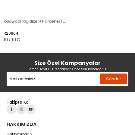
Kaowool Rigidizer (Hardener) 5 lt
R20964
107,10€
Size Özel Kampanyalar
Hemen Kayıt Ol Fırsatlardan Önce Sen Haberdar Ol!
Gönder
Takipte Kal
HAKKIMIZDA
Hakkımızdaa