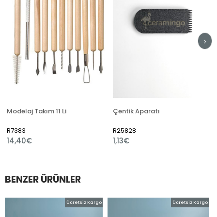
Modelaj Takım 11 Li
Çentik Aparatı
R7383
R25828
14,40€
1,13€
BENZER ÜRÜNLER
Ücretsiz Kargo
Ücretsiz Kargo