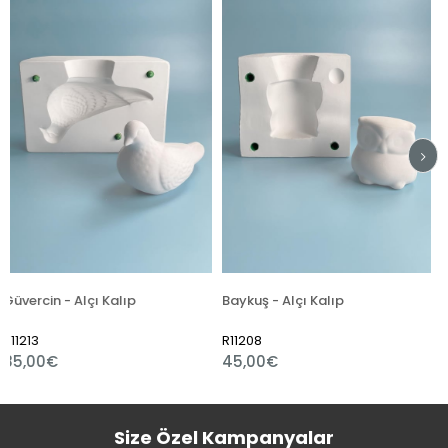
çı Kalıp
Baykuş - Alçı Kalıp
Atatürk - Alçı 
R11208
R11206
45,00€
99,00€
Size Özel Kampanyalar