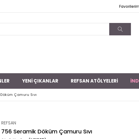
Favorileri
NLER
YENİ ÇIKANLAR
REFSAN ATÖLYELERİ
İND
 Döküm Çamuru Sıvı
REFSAN
756 Seramik Döküm Çamuru Sıvı