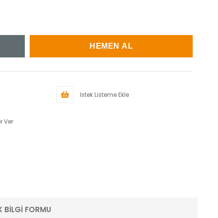
İstek Listeme Ekle
r Ver
K BİLGİ FORMU