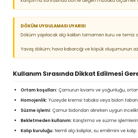
Karıştırma sonrasında bome değeri mutlaka ölçülmeli v
DÖKÜM UYGULAMASI UYARISI
Döküm yapılacak alçı kalıbın tamamen kuru ve temiz ol
Yavaş döküm; hava kabarcığı ve köpük oluşumunun azalt
Kullanım Sırasında Dikkat Edilmesi Ger
Ortam koşulları:
Çamurun kıvamı ve yoğunluğu, ortam sı
Homojenlik:
Yüzeyde kremsi tabaka veya bidon tabanınd
Süzme işlemi:
Çamur bidondan alınırken uygun incelikte
Bekletmeden kullanım:
Karıştırma ve süzme işlemlerin
Kalıp kuruluğu:
Nemli alçı kalıplar, su emilimini ve kalıp