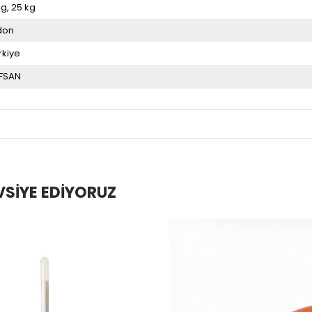
kg
25 kg
don
rkiye
FSAN
VSIYE EDIYORUZ