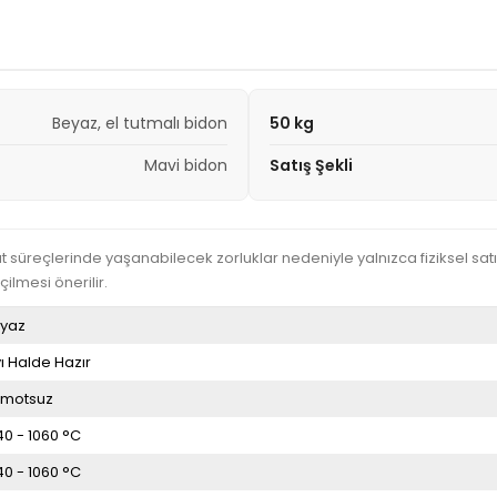
Beyaz, el tutmalı bidon
50 kg
Mavi bidon
Satış Şekli
süreçlerinde yaşanabilecek zorluklar nedeniyle yalnızca fiziksel sat
çilmesi önerilir.
yaz
vı Halde Hazır
motsuz
40 - 1060 °C
40 - 1060 °C