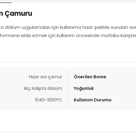
üm Çamuru
ta döküm uygulamaları için kullanıma hazır şekilde sunulan s
formansı elde etmek için kullanım öncesinde mutlaka karıştırıl
Hazır sıvı çamur
Önerilen Bome
Alçı kalıpta döküm
Yoğunluk
1040–1060°C
Kullanım Durumu