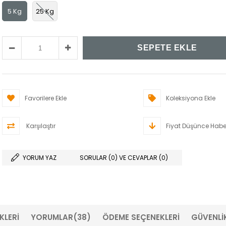
5 Kg
25 Kg
Favorilere Ekle
Koleksiyona Ekle
Karşılaştır
Fiyat Düşünce Habe
YORUM YAZ
SORULAR (0) VE CEVAPLAR (0)
KLERI
YORUMLAR
(38)
ÖDEME SEÇENEKLERI
GÜVENLİ