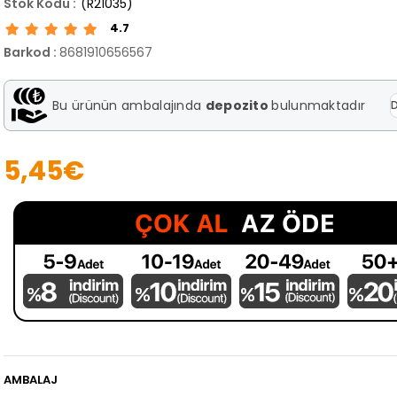
(R21035)
4.7
Barkod
:
8681910656567
Bu ürünün ambalajında
depozito
bulunmaktadır
D
5,45€
AMBALAJ