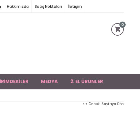
m
Hakkımızda
Satış Noktaları
İletişim
0
İRİMDEKİLER
MEDYA
2. EL ÜRÜNLER
< < Önceki Sayfaya Dön