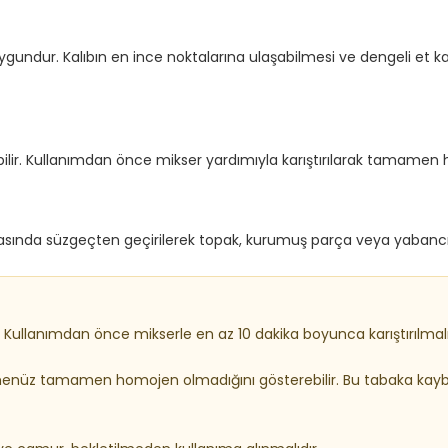
n uygundur. Kalıbın en ince noktalarına ulaşabilmesi ve dengeli et k
ir. Kullanımdan önce mikser yardımıyla karıştırılarak tamamen h
rasında süzgeçten geçirilerek topak, kurumuş parça veya yabancı
 Kullanımdan önce mikserle en az 10 dakika boyunca karıştırılmalı
henüz tamamen homojen olmadığını gösterebilir. Bu tabaka kayb