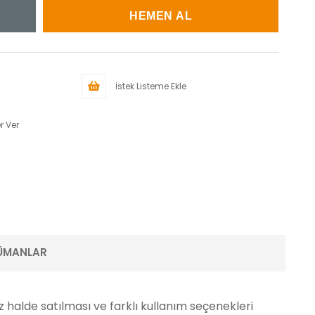
İstek Listeme Ekle
r Ver
ÜMANLAR
oz halde satılması ve farklı kullanım seçenekleri