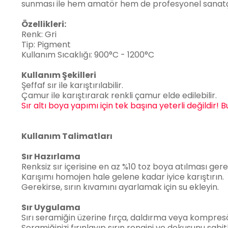
sunması ile hem amatör hem de profesyonel sanatçıla
Özellikleri:
Renk: Gri
Tip: Pigment
Kullanım Sıcaklığı: 900°C - 1200°C
Kullanım Şekilleri
Şeffaf sır ile karıştırılabilir.
Çamur ile karıştırarak renkli çamur elde edilebilir.
Sır altı boya yapımı için tek başına yeterli değildir! 
Kullanım Talimatları
Sır Hazırlama
Renksiz sır içerisine en az %10 toz boya atılması gerek
Karışımı homojen hale gelene kadar iyice karıştırın.
Gerekirse, sırın kıvamını ayarlamak için su ekleyin.
Sır Uygulama
Sırı seramiğin üzerine fırça, daldırma veya kompresör
Seramiğinizi fırınlayıp sırın rengini ve dokusunu sabit