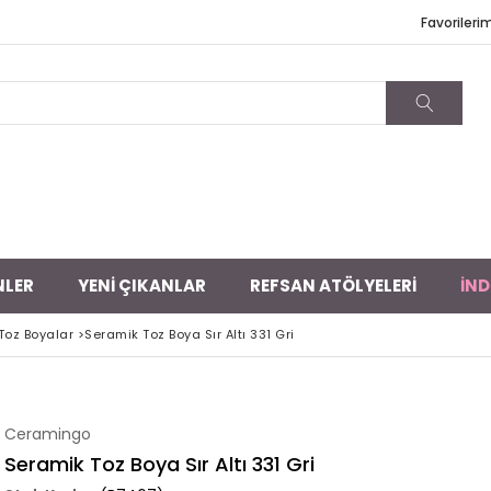
Favorileri
NLER
YENİ ÇIKANLAR
REFSAN ATÖLYELERİ
İND
ı Toz Boyalar
>
Seramik Toz Boya Sır Altı 331 Gri
Ceramingo
Seramik Toz Boya Sır Altı 331 Gri