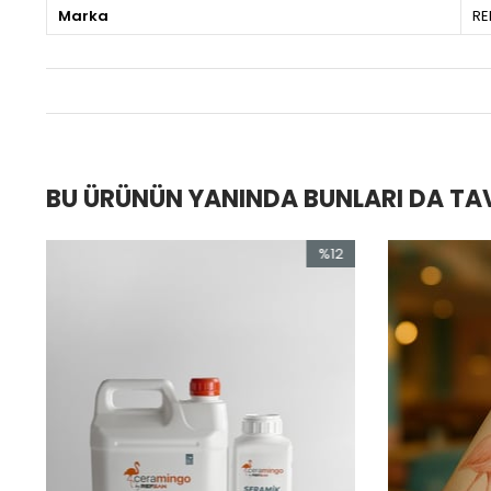
Marka
RE
BU ÜRÜNÜN YANINDA BUNLARI DA TA
%12
%18
İndirim
İndirim
%12İndirim
%18İndirim