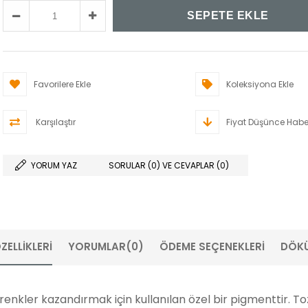
Favorilere Ekle
Koleksiyona Ekle
Karşılaştır
Fiyat Düşünce Habe
YORUM YAZ
SORULAR (0) VE CEVAPLAR (0)
ZELLIKLERI
YORUMLAR
(0)
ÖDEME SEÇENEKLERI
DÖK
cı renkler kazandırmak için kullanılan özel bir pigmenttir. T