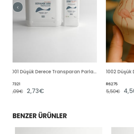
1001 Düşük Derece Transparan Parlak Hazır Sıvı
1002 Düşük Derece Opak Parlak Hazır Sıvı
R6275
R124
4,50€
4,
5,50€
BENZER ÜRÜNLER