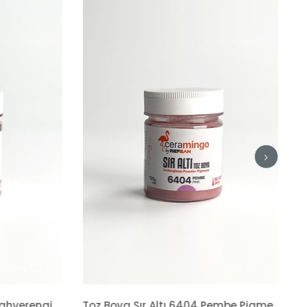
Kahverengi
Toz Boya Sır Altı 6404 Pembe Pigment