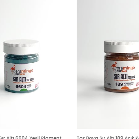
ır Altı 6604 Yeşil Pigment
Toz Boya Sır Altı 189 Açık 