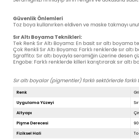
Güvenlik Önlemleri
Toz boya kullanırken eldiven ve maske takmayı unutm
Sır Altı Boyama Teknikleri:
Tek Renk Sır Altı Boyama: En basit sır altı boyama tekn
Çok Renkli Sır Altı Boyama: Farklı renklerde sır altı 
Sgraffito: Sır altı boyayla seramiğin üzerine desen ç
Engobe: Farklı renklerde killeri karıştırarak sır altı 
Sır altı boyalar (pigmentler) farklı sektörlerde farklı 
Renk
Gr
Uygulama Yüzeyi
Sır
Altyapı
Çi
Pişme Derecesi
90
Fiziksel Hali
To