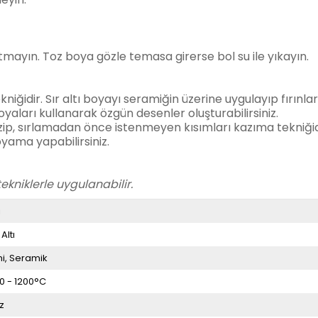
ayın. Toz boya gözle temasa girerse bol su ile yıkayın.
iğidir. Sır altı boyayı seramiğin üzerine uygulayıp fırınlar
boyaları kullanarak özgün desenler oluşturabilirsiniz.
izip, sırlamadan önce istenmeyen kısımları kazıma tekniğid
boyama yapabilirsiniz.
tekniklerle uygulanabilir.
i
 Altı
ni
Seramik
0 - 1200°C
z