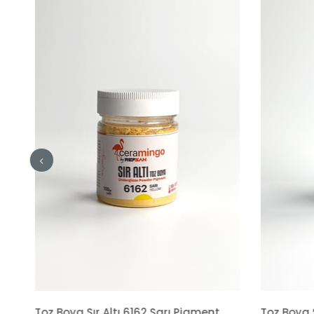
Toz Boya Sır Altı 880 Pembe Kobalt (Dc206)
Toz Boya Sır Altı 6162 Sarı Pigment
Toz Boya S