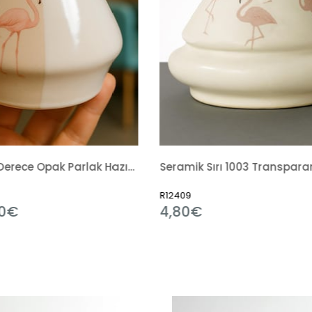
Seramik Sırı 1003 Transparan Mat Hazır Sıvı
09
R6314
80€
3,49€