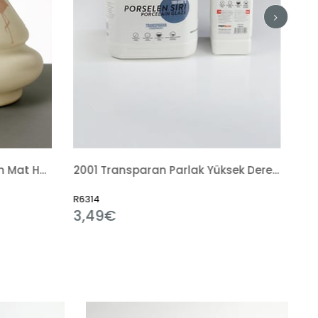
2001 Transparan Parlak Yüksek Derece Sır Hazır Sıvı
145 Art Design Fırça
R20706
0,65€
1,40€