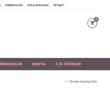
m
Hakkımızda
Satış Noktaları
İletişim
0
İRİMDEKİLER
MEDYA
2. EL ÜRÜNLER
< < Önceki Sayfaya Dön