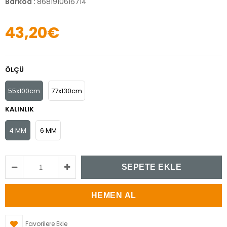
Barkod
:
8681910616714
43,20€
ÖLÇÜ
55x100cm
77x130cm
KALINLIK
4 MM
6 MM
Favorilere Ekle