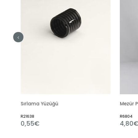
ırlama Yüzüğü
Mezür Polipropilen
1638
R6804
,55€
4,80€