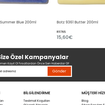
 Summer Blue 200ml
Botz 9361 Butter 200ml
R11765
15,60€
Size Özel Kampanyalar
men Kayıt Ol Fırsatlardan Önce Sen Haberdar Ol!
Gönder
İ
BİLGİLENDİRME
MÜŞTERİ HİZ
arı
Teslimat Koşulları
Blog
mı
Güvenli Alışveriş
Sıkça Sorulan S