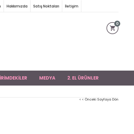
m
Hakkımızda
Satış Noktaları
İletişim
0
İRİMDEKİLER
MEDYA
2. EL ÜRÜNLER
< < Önceki Sayfaya Dön