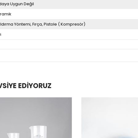
daya Uygun Değil
ramik
ldırma Yöntemi
Fırça
Pistole ( Kompresör)
ı
VSIYE EDIYORUZ