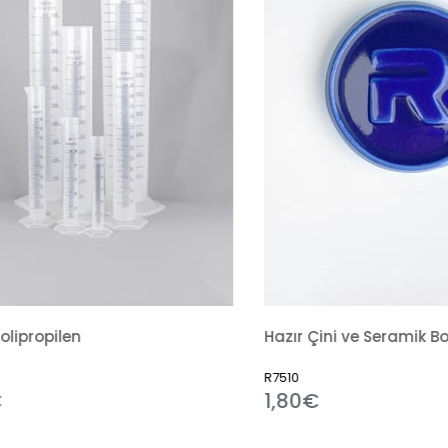
R7510
1,80€