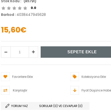
(R11791)
0.0
Barkod
:
4038447945628
15,60€
Favorilere Ekle
Koleksiyona Ekle
Karşılaştır
Fiyat Düşünce Habe
YORUM YAZ
SORULAR (0) VE CEVAPLAR (0)