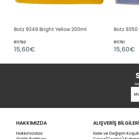
Botz 9349 Bright Yellow 200ml
Botz 9350
R11760
R11761
15,60€
15,60€
He
HAKKIMIZDA
ALIŞVERİŞ BİLGİLER
Hakkımızdaa
İade ve Değişim Koşull
Gizlilik Politikası
Çerez(Cookie) Kullanı