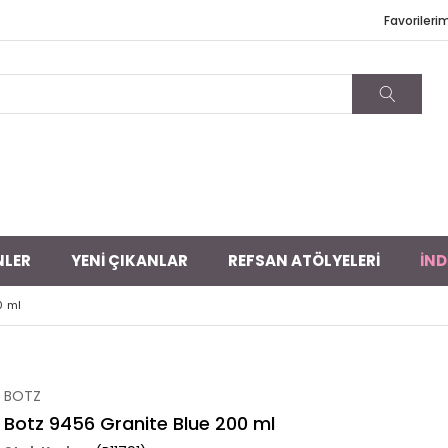
Favorileri
NLER
YENİ ÇIKANLAR
REFSAN ATÖLYELERİ
İND
0 ml
BOTZ
Botz 9456 Granite Blue 200 ml