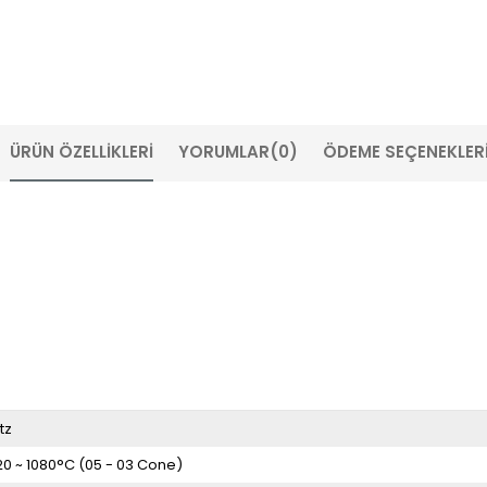
ÜRÜN ÖZELLIKLERI
YORUMLAR
(0)
ÖDEME SEÇENEKLER
tz
20 ~ 1080°C (05 - 03 Cone)