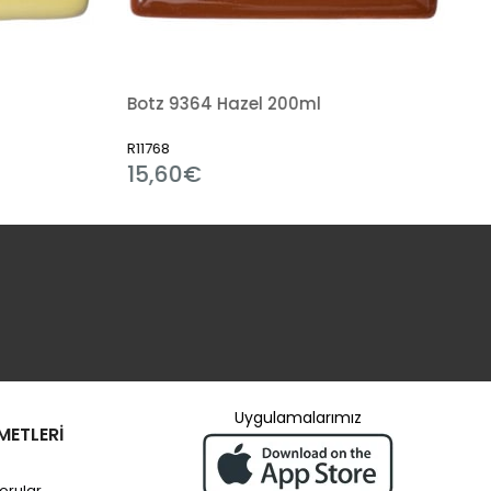
Botz 9364 Hazel 200ml
R11768
15,60€
Uygulamalarımız
METLERİ
orular