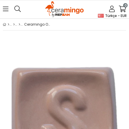
0
Türkçe - EUR
Ceramingo Opak Seramik Sırı - GCO593 Gold Brown