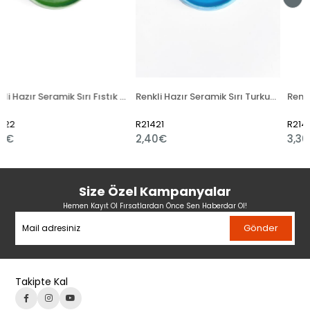
Renkli Hazır Seramik Sırı Fıstık Yeşili 521-5
Renkli Hazır Seramik Sırı Turkuaz - Açık Mavi - Boncuk Mavi 862-5 (1050 °C)
R21421
R21454
2,40€
3,36€
Size Özel Kampanyalar
Hemen Kayıt Ol Fırsatlardan Önce Sen Haberdar Ol!
Gönder
Takipte Kal