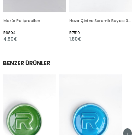
ür Polipropilen
Hazır Çini ve Seramik Boyası 351 Alümina Mavi
804
R7510
R1118
80€
1,80€
1,80
BENZER ÜRÜNLER