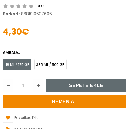
0.0
Barkod
:
8681910607606
4,30€
AMBALAJ
118 ML / 175 GR
335 ML / 500 GR
Favorilere Ekle