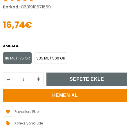
Barkod
:
8681910671669
16,74€
AMBALAJ
118 ML / 175 GR
335 ML / 500 GR
Favorilere Ekle
Koleksiyona Ekle