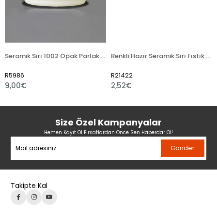
Seramik Sırı 1002 Opak Parlak Toz
Renkli Hazır Seramik Sırı Fıstık Yeşili 521-5
6
R21422
R21421
0€
2,52€
2,40
Size Özel Kampanyalar
Hemen Kayıt Ol Fırsatlardan Önce Sen Haberdar Ol!
Gönder
Takipte Kal