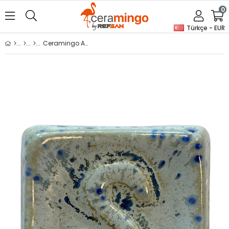
0
Türkçe - EUR
Ceramingo Artistik Seramik Sırı - GC1709 Meteor Drop