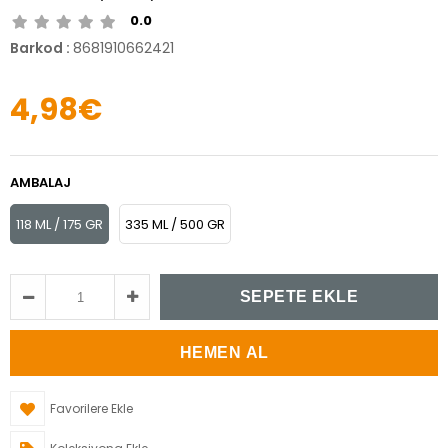
0.0
Barkod
:
8681910662421
4,98€
AMBALAJ
118 ML / 175 GR
335 ML / 500 GR
Favorilere Ekle