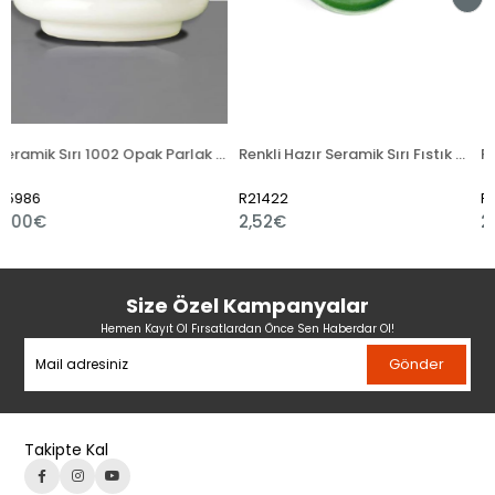
Seramik Sırı 1002 Opak Parlak Toz
Renkli Hazır Seramik Sırı Fıstık Yeşili 521-5
R21422
R21421
2,52€
2,40€
Size Özel Kampanyalar
Hemen Kayıt Ol Fırsatlardan Önce Sen Haberdar Ol!
Gönder
Takipte Kal