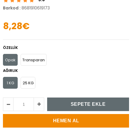
Barkod
:
8681910619173
8,28€
ÖZELLIK
Opak
Transparan
AĞIRLIK
1 KG
25 KG