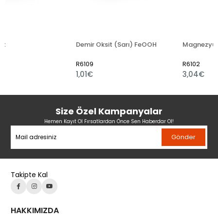
Demir Oksit (Sarı) FeOOH
Magnezyum Oksit
R6109
R6102
1,01€
3,04€
Size Özel Kampanyalar
Hemen Kayıt Ol Fırsatlardan Önce Sen Haberdar Ol!
Gönder
Takipte Kal
HAKKIMIZDA