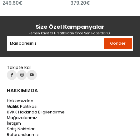
,60€
379,20€
6,21€
Size Özel Kampanyalar
Hemen Kayıt Ol Fırsatlardan Önce Sen Haberdar Ol!
Gönder
Takipte Kal
HAKKIMIZDA
Hakkımızdaa
Gizlilik Politikası
KVKK Hakkında Bilgilendirme
Mağazalarımız
İletişim
Satış Noktaları
Referanslarımız