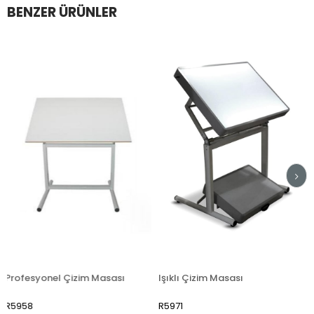
BENZER ÜRÜNLER
esyonel Çizim Masası
Işıklı Çizim Masası
Trilin T
8
R5971
R5973