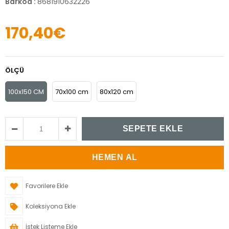
Barkod
:
8681910632226
170,40€
ÖLÇÜ
100x150 CM
70x100 cm
80x120 cm
Favorilere Ekle
Koleksiyona Ekle
İstek Listeme Ekle