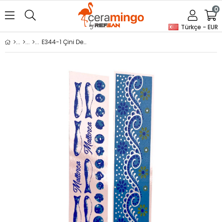
0
Türkçe - EUR
E344-1 Çini Desenli Sır Altı Dekal 3x23 cm