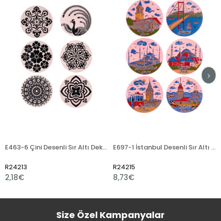
E463-6 Çini Desenli Sır Altı Dekal 8 cm
E697-1 İstanbul Desenli Sır Altı Dekal 15 cm
R24213
R24215
2,18€
8,73€
Size Özel Kampanyalar