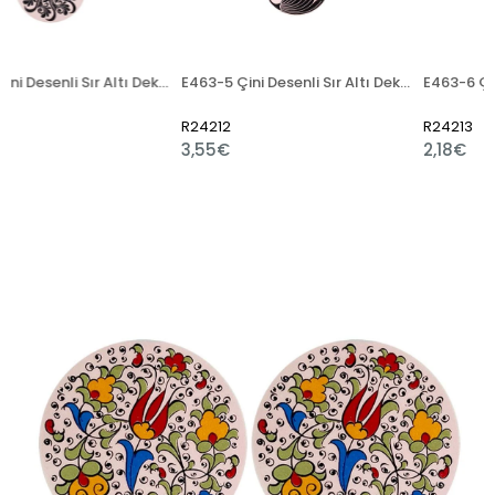
E463-3 Çini Desenli Sır Altı Dekal 12 cm
E463-5 Çini Desenli Sır Altı Dekal 13x50 cm
R24212
R24213
3,55€
2,18€