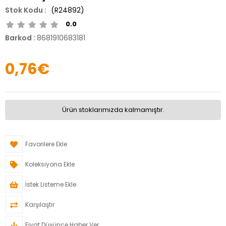
(R24892)
0.0
Barkod
:
8681910683181
0,76€
Ürün stoklarımızda kalmamıştır.
Favorilere Ekle
Koleksiyona Ekle
İstek Listeme Ekle
Karşılaştır
Fiyat Düşünce Haber Ver