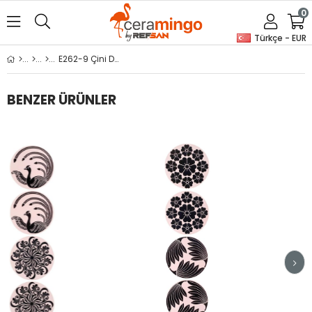
0
Türkçe - EUR
E262-9 Çini Desenli Sır Altı Dekal 6 cm
BENZER ÜRÜNLER