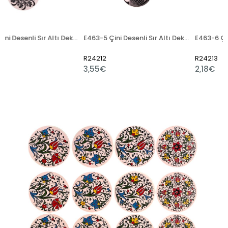
E463-3 Çini Desenli Sır Altı Dekal 12 cm
E463-5 Çini Desenli Sır Altı Dekal 13x50 cm
R24212
R24213
3,55€
2,18€