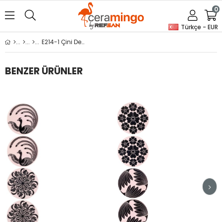
0
Türkçe - EUR
E214-1 Çini Desenli Sır Altı Dekal 6 cm
BENZER ÜRÜNLER