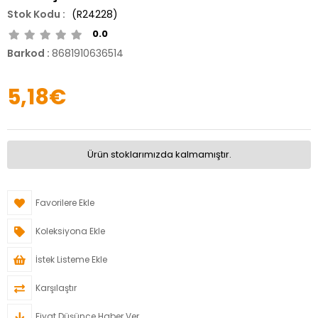
(R24228)
0.0
Barkod
:
8681910636514
5,18€
Ürün stoklarımızda kalmamıştır.
Favorilere Ekle
Koleksiyona Ekle
İstek Listeme Ekle
Karşılaştır
Fiyat Düşünce Haber Ver