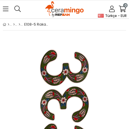
0
Türkçe - EUR
E108-5 Rakam Desenli Sır Altı Dekal 8x12 cm