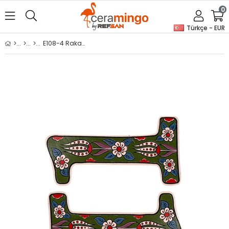
0
Türkçe - EUR
E108-4 Rakam Desenli Sır Altı Dekal 6x12 cm