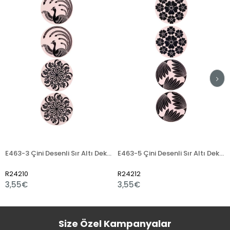
E463-3 Çini Desenli Sır Altı Dekal 12 cm
E463-5 Çini Desenli Sır Altı Dekal 13x50 cm
4210
R24212
R24
,55€
3,55€
2,1
Size Özel Kampanyalar