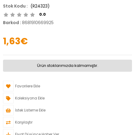
(R24323)
0.0
Barkod
:
8681910669925
1,63€
Ürün stoklarımızda kalmamıştır.
Favorilere Ekle
Koleksiyona Ekle
İstek Listeme Ekle
Karşılaştır
Fiyat Düşünce Haber Ver