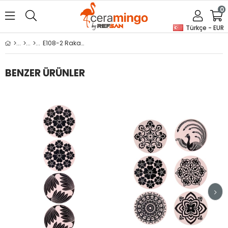
0
Türkçe - EUR
E108-2 Rakam Desenli Sır Altı Dekal 8x12 cm
BENZER ÜRÜNLER