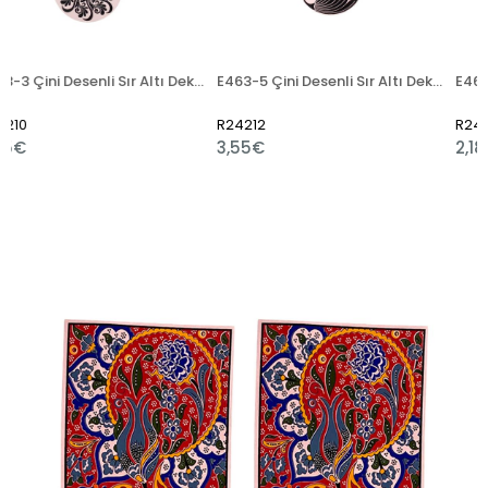
E463-3 Çini Desenli Sır Altı Dekal 12 cm
E463-5 Çini Desenli Sır Altı Dekal 13x50 cm
R24212
R24213
3,55€
2,18€