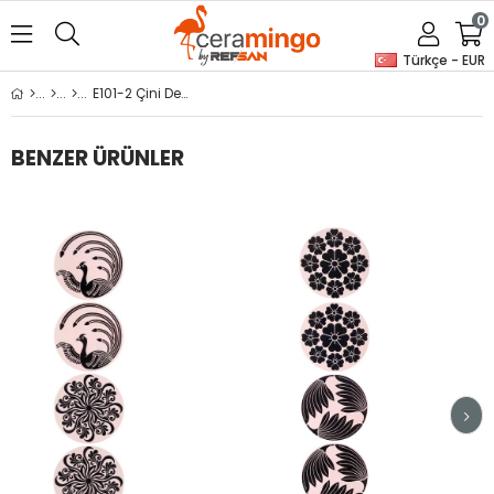
0
Türkçe - EUR
E101-2 Çini Desenli Sır Altı Dekal 9x23 cm
BENZER ÜRÜNLER