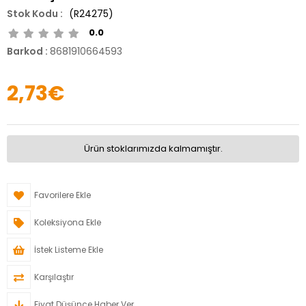
(R24275)
0.0
Barkod
:
8681910664593
2,73€
Ürün stoklarımızda kalmamıştır.
Favorilere Ekle
Koleksiyona Ekle
İstek Listeme Ekle
Karşılaştır
Fiyat Düşünce Haber Ver