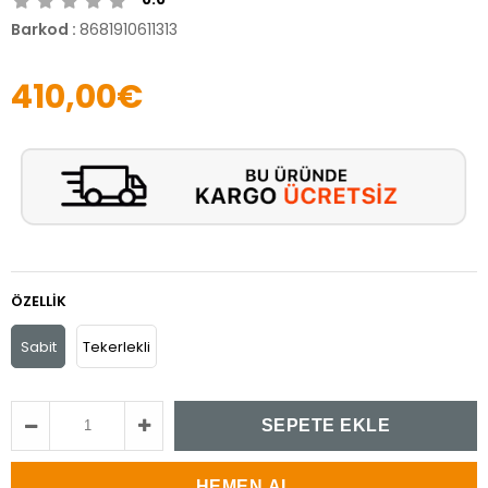
Barkod
:
8681910611313
410,00€
ÖZELLIK
Sabit
Tekerlekli