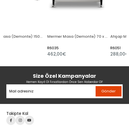
Mermer Masa (Demonte) 15080
Mermer Masa (Demonte) 70 x 140 cm (Alt Raflı)
R6035
R6051
462,00€
288,00€
Size Özel Kampanyalar
Hemen Kayıt Ol Fırsatlardan Önce Sen Haberdar Ol!
Gönder
Takipte Kal