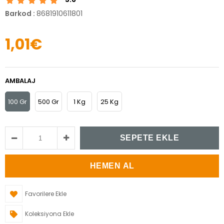
Barkod
:
8681910611801
1,01€
AMBALAJ
100 Gr
500 Gr
1 Kg
25 Kg
Favorilere Ekle
Koleksiyona Ekle