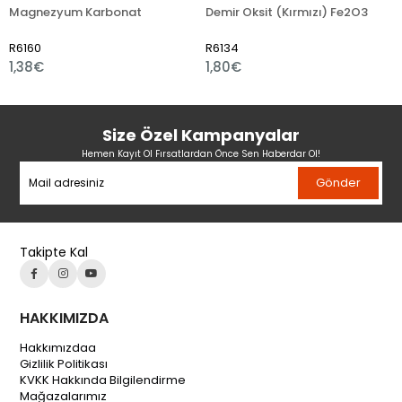
Magnezyum Karbonat
Demir Oksit (Kırmızı) Fe2O3
Ç
R6160
R6134
R
1,38€
1,80€
1
Size Özel Kampanyalar
Hemen Kayıt Ol Fırsatlardan Önce Sen Haberdar Ol!
Gönder
Takipte Kal
HAKKIMIZDA
Hakkımızdaa
Gizlilik Politikası
KVKK Hakkında Bilgilendirme
Mağazalarımız