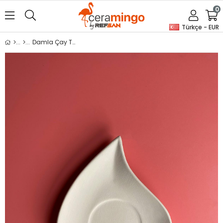
0
Türkçe - EUR
Damla Çay Tabağı - Seramik Bisküvi