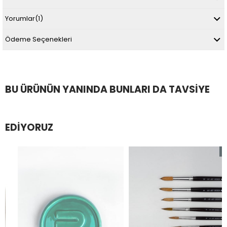
Yorumlar
(1)
Ödeme Seçenekleri
BU ÜRÜNÜN YANINDA BUNLARI DA TAVSIYE
EDIYORUZ
%54
İndiri
%54İnd