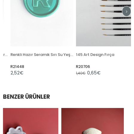
k Sırı - GC1070 Orion
Renkli Hazır Seramik Sırı Su Yeşili 6135 (1050 °C)
145 Art Design Fırça
R21448
R20706
2,52€
0,65€
1,40€
BENZER ÜRÜNLER