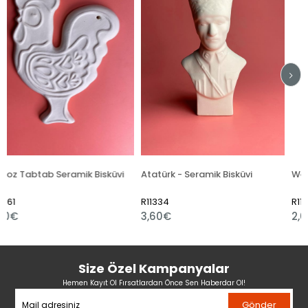
amik Bisküvi
Atatürk - Seramik Bisküvi
R11334
R11360
3,60€
2,04€
Size Özel Kampanyalar
Hemen Kayıt Ol Fırsatlardan Önce Sen Haberdar Ol!
Gönder