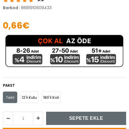
Barkod
:
8681910609433
0,66€
PAKET
Tekli
12'li Kutu
180'li Koli