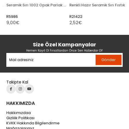
Seramik Sırı 1002 Opak Parlak Toz
Renkli Hazır Seramik Sırı Fıstık Yeşili 521-5
R5986
R21422
9,00€
2,52€
Size Özel Kampanyalar
Hemen Kayıt Ol Fırsatlardan Önce Sen Haberdar Ol!
Gönder
Takipte Kal
HAKKIMIZDA
Hakkımızdaa
Gizlilik Politikası
KVKK Hakkında Bilgilendirme
Mağazalarımız