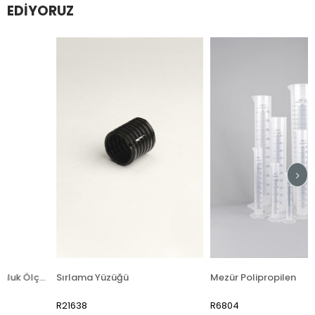
EDIYORUZ
Bomemetre (Sır Yoğunluk Ölçer)
Sırlama Yüzüğü
Mezür Polipropilen
R21638
R6804