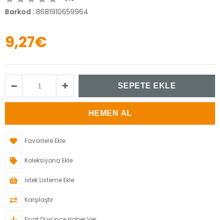
Barkod
:
8681910659964
9,27€
Favorilere Ekle
Koleksiyona Ekle
İstek Listeme Ekle
Karşılaştır
Fiyat Düşünce Haber Ver