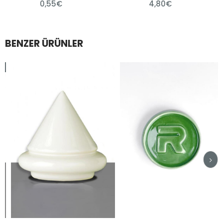
0,55€
4,80€
BENZER ÜRÜNLER
im
irim