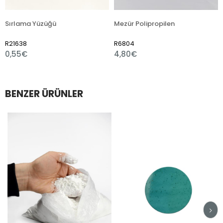
ama Yüzüğü
Mezür Polipropilen
38
R6804
R7510
5€
4,80€
1,80€
BENZER ÜRÜNLER