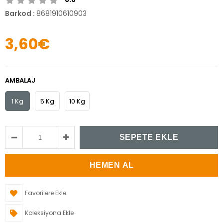
Barkod
:
8681910610903
3,60€
AMBALAJ
1 Kg
5 Kg
10 Kg
Favorilere Ekle
Koleksiyona Ekle