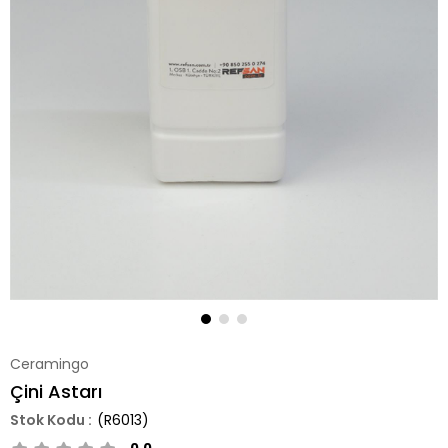
Ceramingo
Çini Astarı
(R6013)
0.0