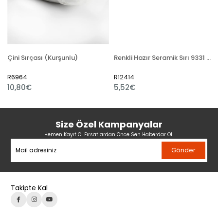
Çini Sırçası (Kurşunlu)
Renkli Hazır Seramik Sırı 9331 Moss Turkuaz
R6964
R12414
10,80€
5,52€
Size Özel Kampanyalar
Hemen Kayıt Ol Fırsatlardan Önce Sen Haberdar Ol!
Gönder
Takipte Kal