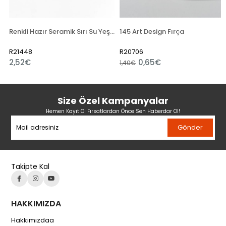
Renkli Hazır Seramik Sırı Su Yeşili 6135 (1050 °C)
145 Art Design Fırça
R21448
R20706
2,52€
0,65€
1,40€
Size Özel Kampanyalar
Hemen Kayıt Ol Fırsatlardan Önce Sen Haberdar Ol!
Gönder
Takipte Kal
HAKKIMIZDA
Hakkımızdaa