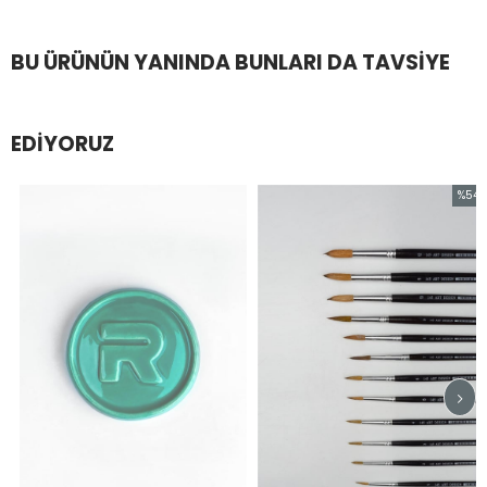
BU ÜRÜNÜN YANINDA BUNLARI DA TAVSIYE
EDIYORUZ
%54
İndirim
%54İndi