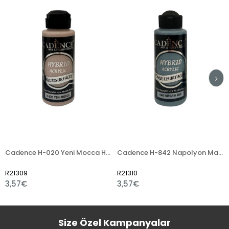
Cadence H-020 Yeni Mocca Hybrid Akrilik Boya 120ml
Cadence H-842 Napolyon Mavi Hybrid Akrilik Boya 120ml
1309
R21310
R213
,57€
3,57€
3,5
Size Özel Kampanyalar