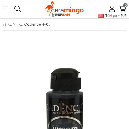
0
Türkçe - EUR
Cadence H-060 Siyah Hybrid Akrilik Boya 120ml