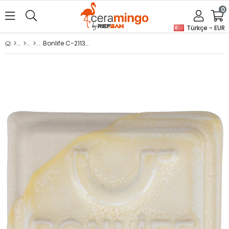
0
Türkçe - EUR
Bonlife C-21136 Onyx 400 Gr Stoneware Artistik Sır