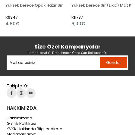
Yüksek Derece Opak Hazır Sır
Yüksek Derece Sır (Likid) Mat Kobalt Siyah 789
R6347
R11737
4,80€
6,00€
Size Özel Kampanyalar
Hemen Kayıt Ol Fırsatlardan Önce Sen Haberdar Ol!
Gönder
Takipte Kal
HAKKIMIZDA
Hakkımızdaa
Gizlilik Politikası
KVKK Hakkında Bilgilendirme
Mağazalarımız