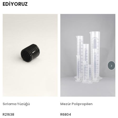
EDIYORUZ
a Yüzüğü
Mezür Polipropilen
R6804
R7510