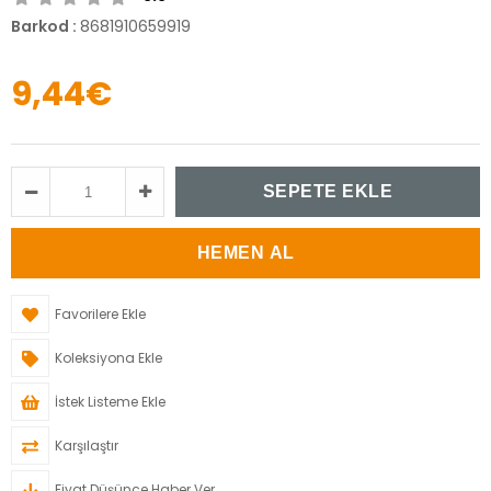
Barkod
:
8681910659919
9,44€
Favorilere Ekle
Koleksiyona Ekle
İstek Listeme Ekle
Karşılaştır
Fiyat Düşünce Haber Ver