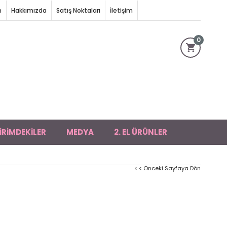
m
Hakkımızda
Satış Noktaları
İletişim
0
İRİMDEKİLER
MEDYA
2. EL ÜRÜNLER
< < Önceki Sayfaya Dön