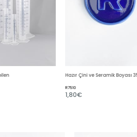
Hazır Çini ve Seramik Boyası 351 Alümina Mavi
510
R11184
,80€
1,80€