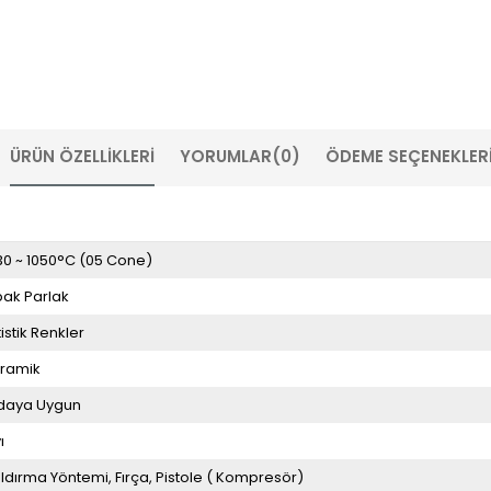
ÜRÜN ÖZELLIKLERI
YORUMLAR
(0)
ÖDEME SEÇENEKLER
30 ~ 1050°C (05 Cone)
ak Parlak
tistik Renkler
ramik
daya Uygun
ı
ldırma Yöntemi
Fırça
Pistole ( Kompresör)