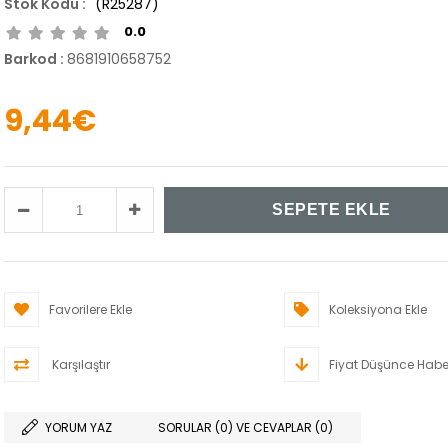
(R25287)
0.0
Barkod
:
8681910658752
9,44€
Favorilere Ekle
Koleksiyona Ekle
Karşılaştır
Fiyat Düşünce Habe
YORUM YAZ
SORULAR (0) VE CEVAPLAR (0)