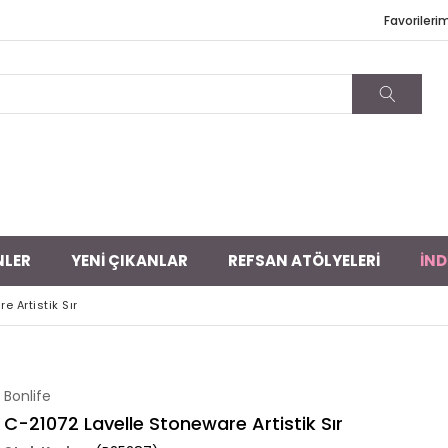
Favorileri
NLER
YENİ ÇIKANLAR
REFSAN ATÖLYELERİ
İND
 Artistik Sır
Bonlife
C-21072 Lavelle Stoneware Artistik Sır