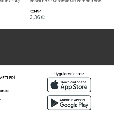
Renkli Hazır Seramik Sırı Turkuaz - Açık Mavi - Boncuk Mavi 862-5 (1050 °C)
Renkli Hazır Seramik Sırı Pembe Kobalt 880-5 (1050 °C)
R21454
3,36€
Uygulamalarımız
METLERİ
orular
e?