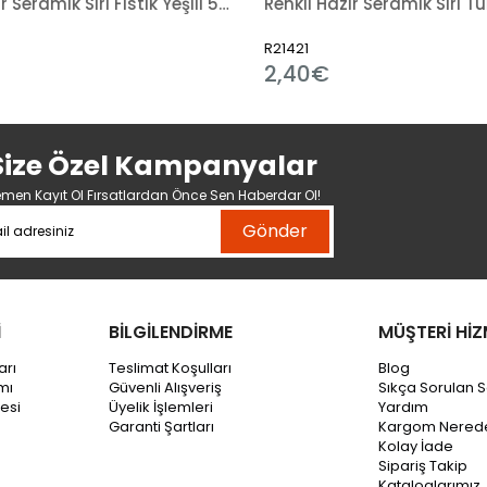
Renkli Hazır Seramik Sırı Fıstık Yeşili 521-5
R21421
2,40€
Size Özel Kampanyalar
men Kayıt Ol Fırsatlardan Önce Sen Haberdar Ol!
Gönder
İ
BİLGİLENDİRME
MÜŞTERİ HİZ
arı
Teslimat Koşulları
Blog
mı
Güvenli Alışveriş
Sıkça Sorulan S
esi
Üyelik İşlemleri
Yardım
Garanti Şartları
Kargom Nered
Kolay İade
Sipariş Takip
Kataloglarımız