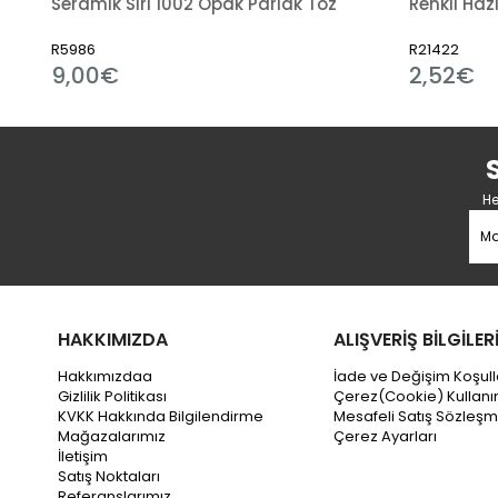
 Sırı 1001 Transparan Parlak Toz
Seramik Sırı 1002 Opak Parlak Toz
R5986
R21422
9,00€
2,52€
He
HAKKIMIZDA
ALIŞVERİŞ BİLGİLER
Hakkımızdaa
İade ve Değişim Koşull
Gizlilik Politikası
Çerez(Cookie) Kullanı
KVKK Hakkında Bilgilendirme
Mesafeli Satış Sözleşm
Mağazalarımız
Çerez Ayarları
İletişim
Satış Noktaları
Referanslarımız