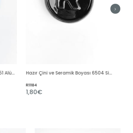
Hazır Çini ve Seramik Boyası 6504 Siyah Tahrir
Sırlama Fırçası
R7238
3,31€