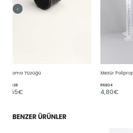
Mezür Polipropilen
R6804
R7
4,80€
1
BENZER ÜRÜNLER