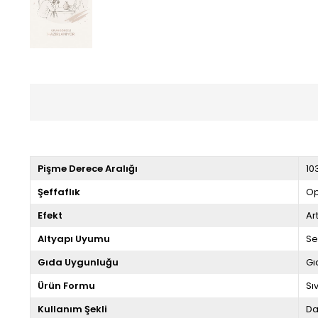
Pişme Derece Aralığı
10
Şeffaflık
Op
Efekt
Ar
Altyapı Uyumu
Se
Gıda Uygunluğu
Gı
Ürün Formu
Sıv
Kullanım Şekli
Da