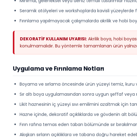
Minimal, geleneksel veya deniz temalı tasarımlar hazırlan
Seramik atölyeleri ve workshoplarda kavisli yüzeylerde fırça
Fırınlama yapılmayacak çalışmalarda akrilik ve hobi boy
DEKORATİF KULLANIM UYARISI:
Akrilik boya, hobi boya
konulmamalıdır. Bu yöntemle tamamlanan ürün yalnızca
Uygulama ve Fırınlama Notları
Boyama ve sırlama öncesinde ürün yüzeyi temiz, kuru ve
Sır altı boya uygulamasından sonra uygun şeffaf veya renk
Likit haznesinin iç yüzeyi sıvı emilimini azaltmak için 
Hazne içinde, dekoratif açıklıklarda ve gövdenin alt bölüm
Fırın rafına temas eden taban bölümünde sır bırakılmam
Akışkan sırların açıklıklara ve tabana doğru hareket edeb