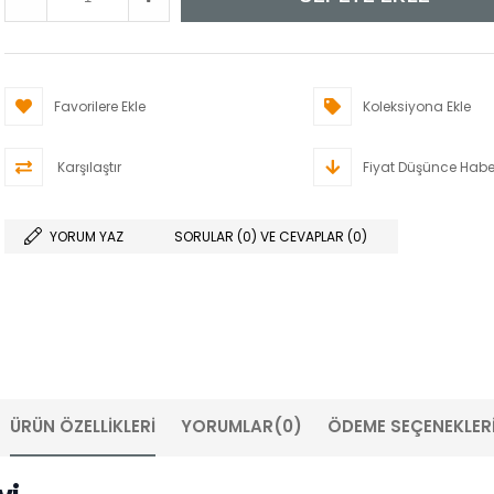
Favorilere Ekle
Koleksiyona Ekle
Karşılaştır
Fiyat Düşünce Habe
YORUM YAZ
SORULAR (0) VE CEVAPLAR (0)
ÜRÜN ÖZELLIKLERI
YORUMLAR
(0)
ÖDEME SEÇENEKLER