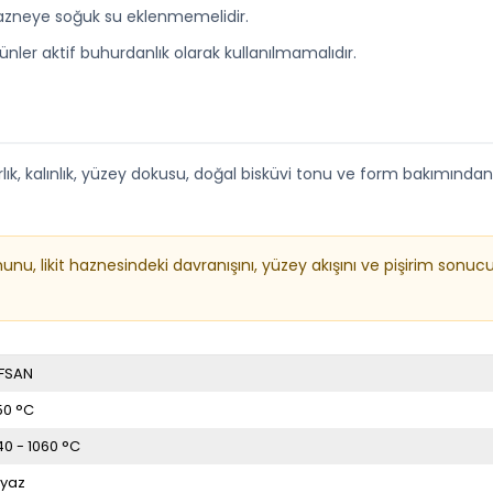
neye soğuk su eklenmemelidir.
ünler aktif buhurdanlık olarak kullanılmamalıdır.
, kalınlık, yüzey dokusu, doğal bisküvi tonu ve form bakımından küçü
munu, likit haznesindeki davranışını, yüzey akışını ve pişirim s
FSAN
50 °C
40 - 1060 °C
yaz