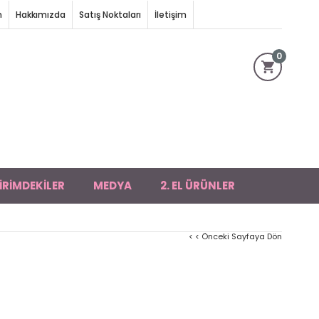
m
Hakkımızda
Satış Noktaları
İletişim
0
İRİMDEKİLER
MEDYA
2. EL ÜRÜNLER
< < Önceki Sayfaya Dön