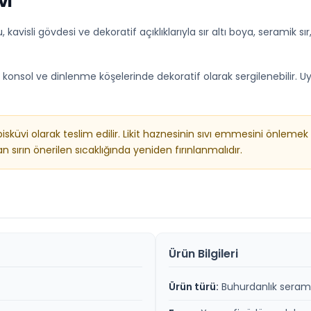
vi
, kavisli gövdesi ve dekoratif açıklıklarıyla sır altı boya, seramik
 konsol ve dinlenme köşelerinde dekoratif olarak sergilenebilir. U
küvi olarak teslim edilir. Likit haznesinin sıvı emmesini önleme
n sırın önerilen sıcaklığında yeniden fırınlanmalıdır.
Ürün Bilgileri
Ürün türü:
Buhurdanlık serami