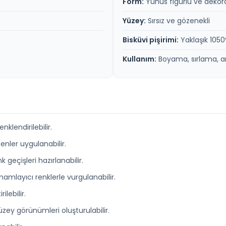
Form:
Yunus figürlü ve dekorati
Yüzey:
Sırsız ve gözenekli
Bisküvi pişirimi:
Yaklaşık 105
Kullanım:
Boyama, sırlama, a
nklendirilebilir.
nler uygulanabilir.
k geçişleri hazırlanabilir.
amamlayıcı renklerle vurgulanabilir.
ilebilir.
 yüzey görünümleri oluşturulabilir.