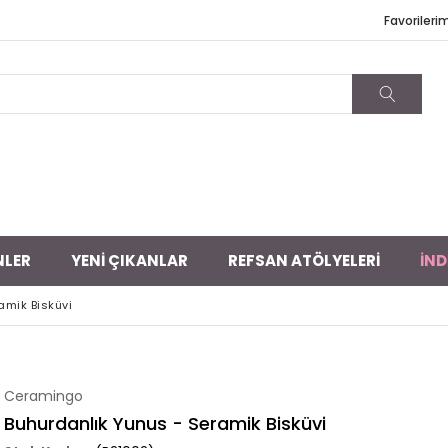
Favorileri
NLER
YENİ ÇIKANLAR
REFSAN ATÖLYELERİ
İND
amik Bisküvi
Ceramingo
Buhurdanlık Yunus - Seramik Bisküvi