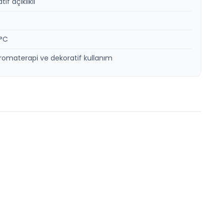
f açıklıklı
0°C
romaterapi ve dekoratif kullanım