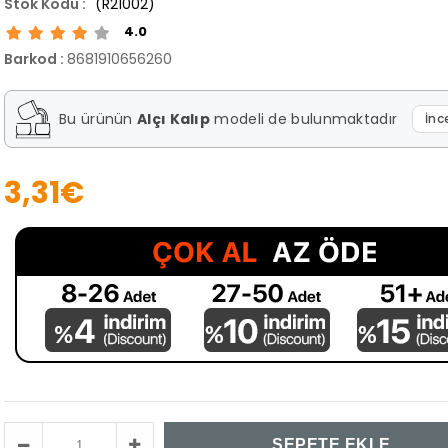
(R21002)
4.0
Barkod
:
8681910656260
Bu ürünün
Alçı Kalıp
modeli de bulunmaktadır
İnc
3,31€