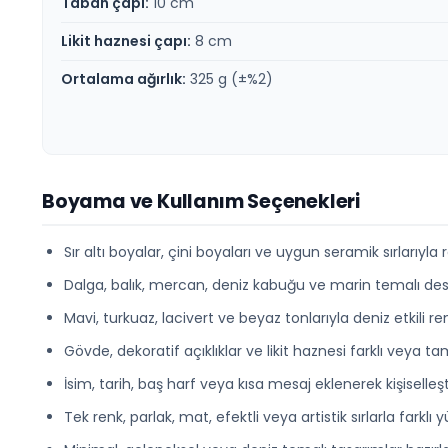
Taban çapı:
10 cm
Likit haznesi çapı:
8 cm
Ortalama ağırlık:
325 g (±%2)
Boyama ve Kullanım Seçenekleri
Sır altı boyalar, çini boyaları ve uygun seramik sırlarıyla re
Dalga, balık, mercan, deniz kabuğu ve marin temalı dese
Mavi, turkuaz, lacivert ve beyaz tonlarıyla deniz etkili ren
Gövde, dekoratif açıklıklar ve likit haznesi farklı veya t
İsim, tarih, baş harf veya kısa mesaj eklenerek kişiselleştir
Tek renk, parlak, mat, efektli veya artistik sırlarla farklı