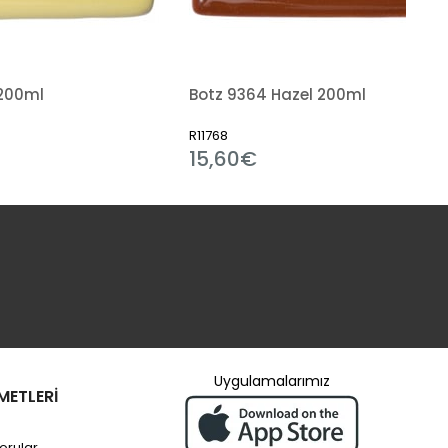
Botz 9364 Hazel 200ml
R11768
15,60€
Uygulamalarımız
METLERİ
orular