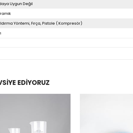
daya Uygun Değil
ramik
ldırma Yöntemi
Fırça
Pistole ( Kompresör)
ı
VSIYE EDIYORUZ