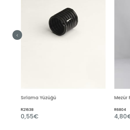
ırlama Yüzüğü
Mezür Polipropilen
1638
R6804
,55€
4,80€