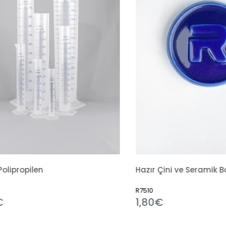
R7510
1,80€