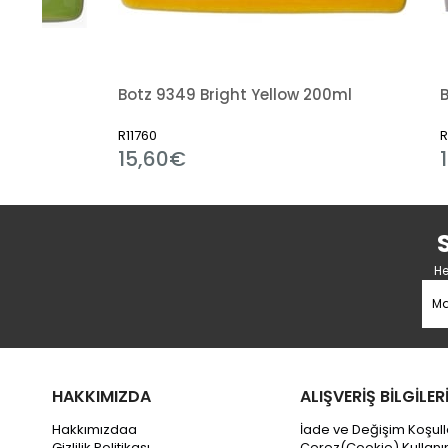
Botz 9349 Bright Yellow 200ml
Botz 9350
R11760
R11761
15,60€
15,60€
He
HAKKIMIZDA
ALIŞVERİŞ BİLGİLER
Hakkımızdaa
İade ve Değişim Koşull
Gizlilik Politikası
Çerez(Cookie) Kullanı