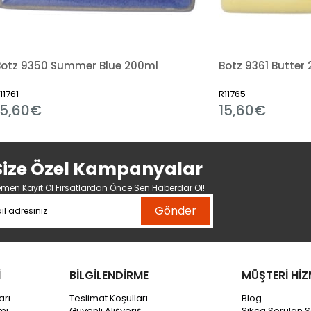
 Summer Blue 200ml
Botz 9361 Butter 200ml
R11765
15,60€
Size Özel Kampanyalar
men Kayıt Ol Fırsatlardan Önce Sen Haberdar Ol!
Gönder
İ
BİLGİLENDİRME
MÜŞTERİ HİZ
arı
Teslimat Koşulları
Blog
mı
Güvenli Alışveriş
Sıkça Sorulan S