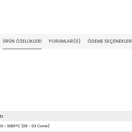
ÜRÜN ÖZELLIKLERI
YORUMLAR
(0)
ÖDEME SEÇENEKLER
tz
20 ~ 1080°C (05 - 03 Cone)