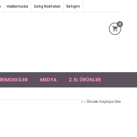
m
Hakkımızda
Satış Noktaları
İletişim
0
İRİMDEKİLER
MEDYA
2. EL ÜRÜNLER
< < Önceki Sayfaya Dön