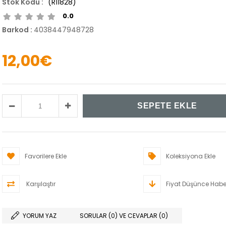
(R11828)
0.0
Barkod
:
4038447948728
12,00€
Favorilere Ekle
Koleksiyona Ekle
Karşılaştır
Fiyat Düşünce Habe
YORUM YAZ
SORULAR (0) VE CEVAPLAR (0)