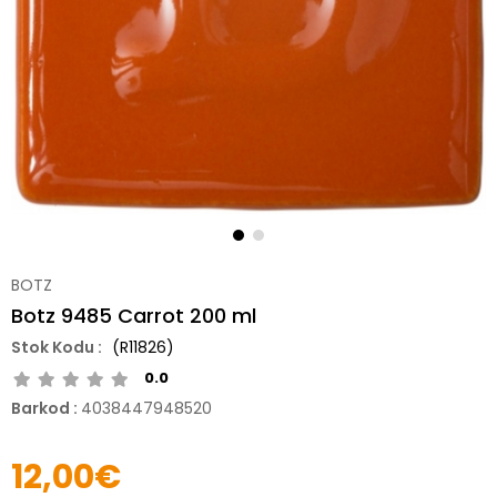
BOTZ
Botz 9485 Carrot 200 ml
(R11826)
0.0
Barkod
:
4038447948520
12,00€