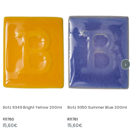
ght Yellow 200ml
Botz 9350 Summer Blue 200ml
Botz 9361 Butt
R11761
R11765
15,60€
15,60€