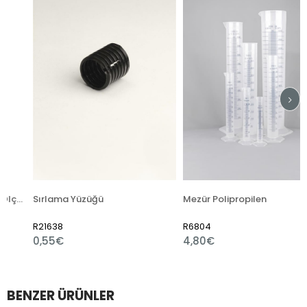
lçer)
Sırlama Yüzüğü
Mezür Polipropilen
R21638
R6804
0,55€
4,80€
BENZER ÜRÜNLER