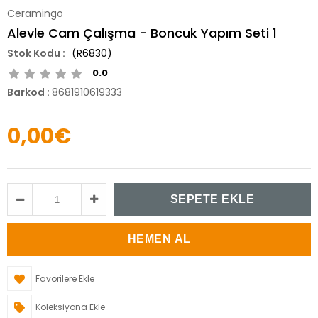
Ceramingo
Alevle Cam Çalışma - Boncuk Yapım Seti 1
(R6830)
0.0
Barkod
:
8681910619333
0,00€
Favorilere Ekle
Koleksiyona Ekle