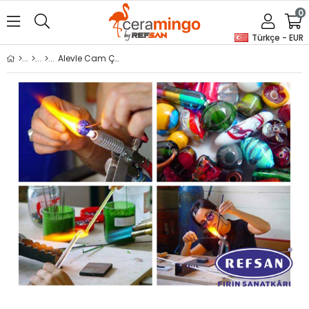
0
Türkçe - EUR
Alevle Cam Çalışma - Boncuk Yapım Seti 1