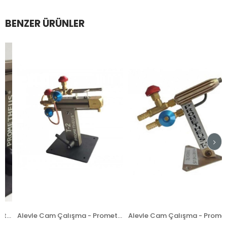
BENZER ÜRÜNLER
ma - Prometheus T2 Şalumo
Alevle Cam Çalışma - Prometheus T2 Plus T1 Üstülü Şalumo
Alevle Cam Çalışma - Prometheus T1 Şalumo