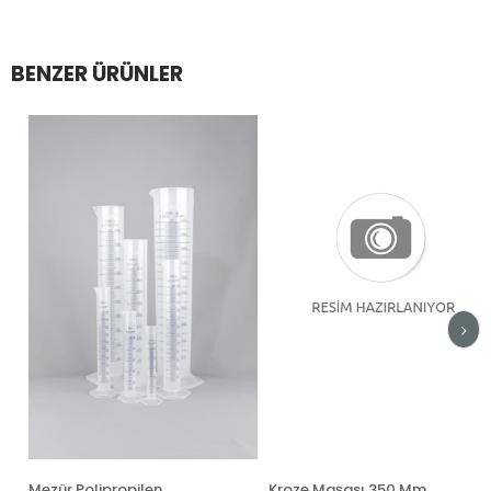
BENZER ÜRÜNLER
Mezür Polipropilen
Kroze Maşası 350 Mm