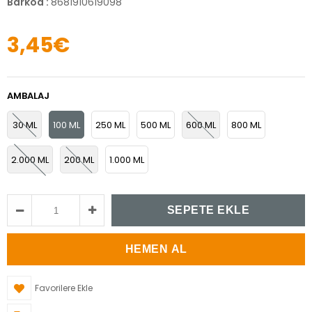
Barkod
:
8681910619098
3,45€
AMBALAJ
30 ML
100 ML
250 ML
500 ML
600 ML
800 ML
2.000 ML
200 ML
1.000 ML
Favorilere Ekle