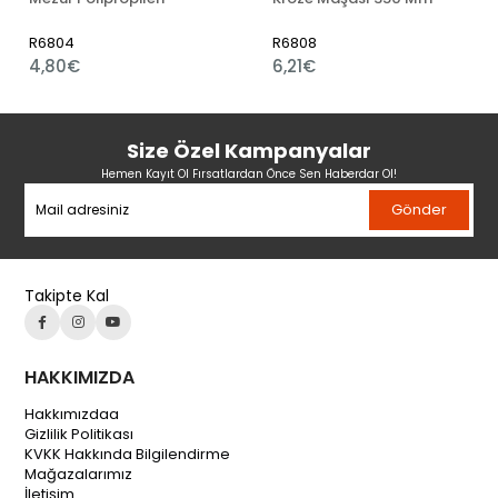
R6804
R6808
4,80€
6,21€
Size Özel Kampanyalar
Hemen Kayıt Ol Fırsatlardan Önce Sen Haberdar Ol!
Gönder
Takipte Kal
HAKKIMIZDA
Hakkımızdaa
Gizlilik Politikası
KVKK Hakkında Bilgilendirme
Mağazalarımız
İletişim