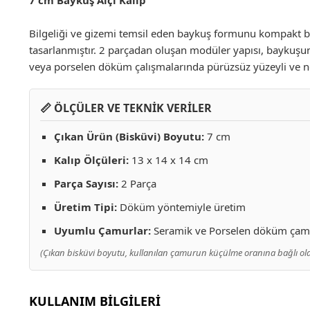
7 cm Baykuş Alçı Kalıp
Bilgeliği ve gizemi temsil eden baykuş formunu kompakt bir
tasarlanmıştır. 2 parçadan oluşan modüler yapısı, baykuşun 
veya porselen döküm çalışmalarında pürüzsüz yüzeyli ve net
📏 ÖLÇÜLER VE TEKNİK VERİLER
Çıkan Ürün (Bisküvi) Boyutu:
7 cm
Kalıp Ölçüleri:
13 x 14 x 14 cm
Parça Sayısı:
2 Parça
Üretim Tipi:
Döküm yöntemiyle üretim
Uyumlu Çamurlar:
Seramik ve Porselen döküm ça
(Çıkan bisküvi boyutu, kullanılan çamurun küçülme oranına bağlı olara
KULLANIM BİLGİLERİ