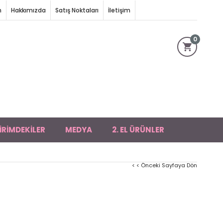
m
Hakkımızda
Satış Noktaları
İletişim
0
İRİMDEKİLER
MEDYA
2. EL ÜRÜNLER
< < Önceki Sayfaya Dön