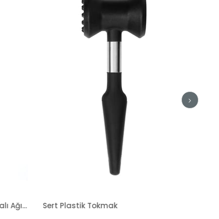
Saplı Konik Rötuş Süngeri