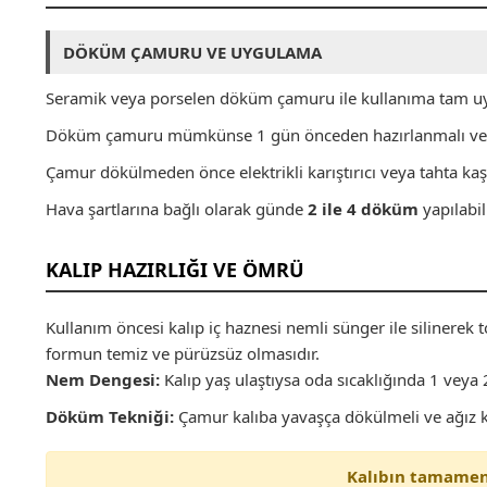
DÖKÜM ÇAMURU VE UYGULAMA
Seramik veya porselen döküm çamuru ile kullanıma tam u
Döküm çamuru mümkünse 1 gün önceden hazırlanmalı ve h
Çamur dökülmeden önce elektrikli karıştırıcı veya tahta kaşı
Hava şartlarına bağlı olarak günde
2 ile 4 döküm
yapılabili
KALIP HAZIRLIĞI VE ÖMRÜ
Kullanım öncesi kalıp iç haznesi nemli sünger ile silinerek t
formun temiz ve pürüzsüz olmasıdır.
Nem Dengesi:
Kalıp yaş ulaştıysa oda sıcaklığında 1 veya
Döküm Tekniği:
Çamur kalıba yavaşça dökülmeli ve ağız k
Kalıbın tamamen 