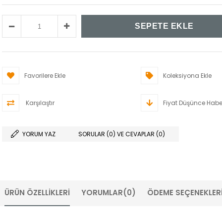
Favorilere Ekle
Koleksiyona Ekle
Karşılaştır
Fiyat Düşünce Habe
YORUM YAZ
SORULAR (0) VE CEVAPLAR (0)
ÜRÜN ÖZELLIKLERI
YORUMLAR
(0)
ÖDEME SEÇENEKLER