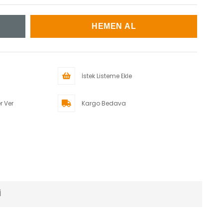
İstek Listeme Ekle
r Ver
Kargo Bedava
I