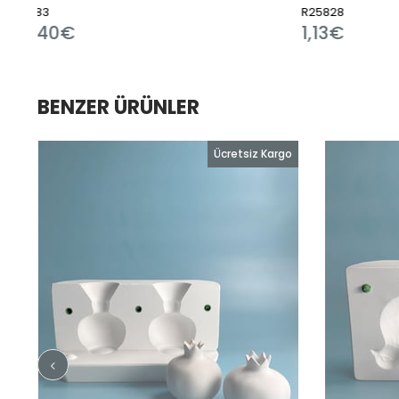
R25828
R7613
1,13€
10,3
BENZER ÜRÜNLER
o
Ücretsiz Kargo