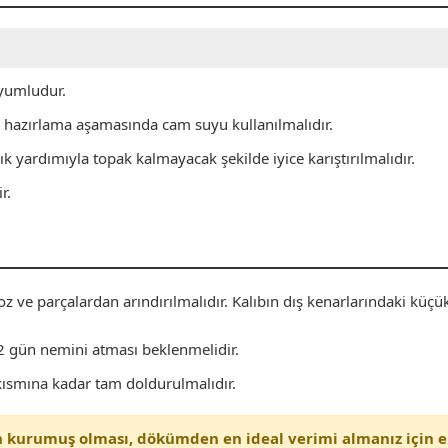
yumludur.
azırlama aşamasında cam suyu kullanılmalıdır.
k yardımıyla topak kalmayacak şekilde iyice karıştırılmalıdır.
r.
oz ve parçalardan arındırılmalıdır. Kalıbın dış kenarlarındaki küçük
 2 gün nemini atması beklenmelidir.
ısmına kadar tam doldurulmalıdır.
kurumuş olması, dökümden en ideal verimi almanız için en