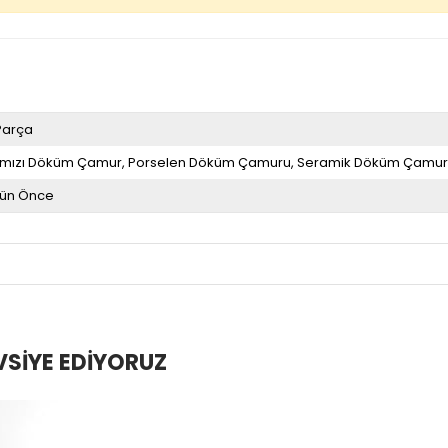
Parça
rmızı Döküm Çamur
Porselen Döküm Çamuru
Seramik Döküm Çamu
gün Önce
VSIYE EDIYORUZ