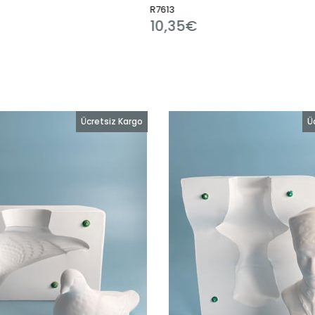
R25423
5€
9,82€
Ücretsiz Kargo
Ü