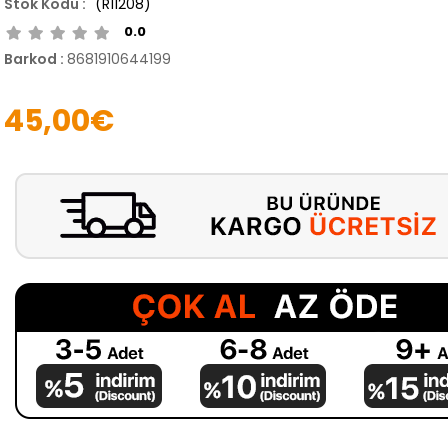
(R11208)
0.0
Barkod
:
8681910644199
45,00€