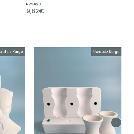
R22899
2,01€
cretsiz Kargo
Ücretsiz Kargo