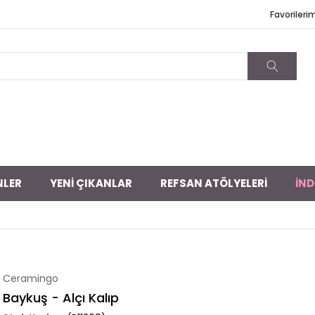
Favorileri
NLER
YENİ ÇIKANLAR
REFSAN ATÖLYELERİ
İND
Ceramingo
Baykuş - Alçı Kalıp