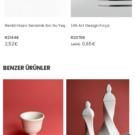
Renkli Hazır Seramik Sırı Su Yeşili 6135 (1050 °C)
145 Art Design Fırça
R21448
R20706
2,52€
0,65€
1,40€
BENZER ÜRÜNLER