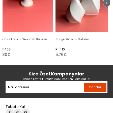
amik Bisküvi
Burgu Vazo - Bisküvi
Gözyaşı Marul Vaz
R11410
R11383
5,76€
4,32€
Size Özel Kampanyalar
Hemen Kayıt Ol Fırsatlardan Önce Sen Haberdar Ol!
Gönder
Takipte Kal