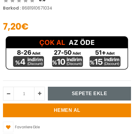
Barkod
:
8681910671034
7,20€
Favorilere Ekle