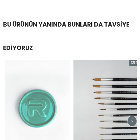
BU ÜRÜNÜN YANINDA BUNLARI DA TAVSIYE
EDIYORUZ
%54
İndirim
%54İndi