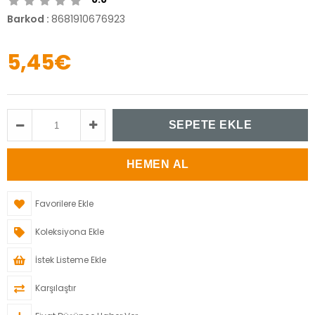
Barkod
:
8681910676923
5,45€
Favorilere Ekle
Koleksiyona Ekle
İstek Listeme Ekle
Karşılaştır