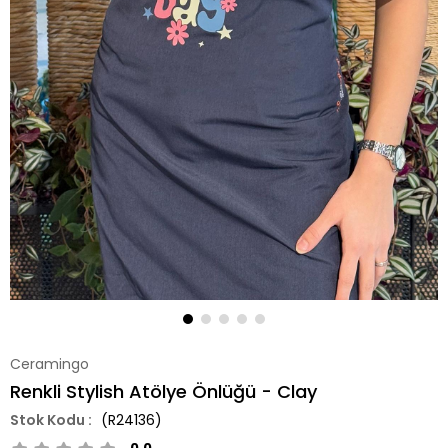
Ceramingo
Renkli Stylish Atölye Önlüğü - Clay
(R24136)
0.0