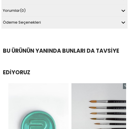
Yorumlar
(0)
Ödeme Seçenekleri
BU ÜRÜNÜN YANINDA BUNLARI DA TAVSIYE
EDIYORUZ
%54
İndirim
%54İnd