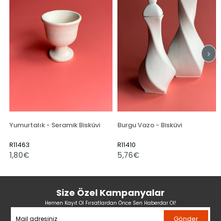
i
Yumurtalık - Seramik Bisküvi
Burgu Vazo - Bisküvi
R11463
R11410
1,80€
5,76€
Size Özel Kampanyalar
Hemen Kayıt Ol Fırsatlardan Önce Sen Haberdar Ol!
Gönder