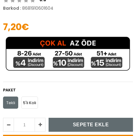
Barkod
:
8681910601604
7,20€
PAKET
Tekli
5'li Koli