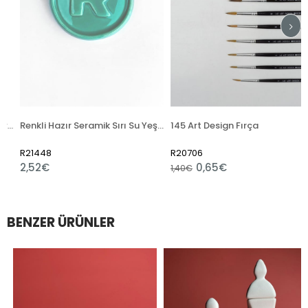
- GC1070 Orion
Renkli Hazır Seramik Sırı Su Yeşili 6135 (1050 °C)
145 Art Design Fırça
R21448
R20706
2,52€
0,65€
1,40€
BENZER ÜRÜNLER