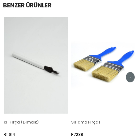
BENZER ÜRÜNLER
Kıl Fırça (Dımdık)
Sırlama Fırçası
R11614
R7238