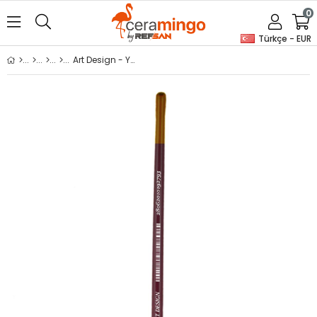
0
Türkçe - EUR
Art Design - Yelpaze Fırça 646