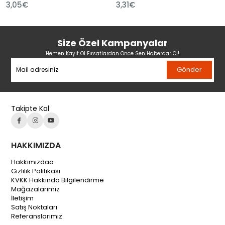
3,05€
3,31€
Size Özel Kampanyalar
Hemen Kayıt Ol Fırsatlardan Önce Sen Haberdar Ol!
Gönder
Takipte Kal
HAKKIMIZDA
Hakkımızdaa
Gizlilik Politikası
KVKK Hakkında Bilgilendirme
Mağazalarımız
İletişim
Satış Noktaları
Referanslarımız