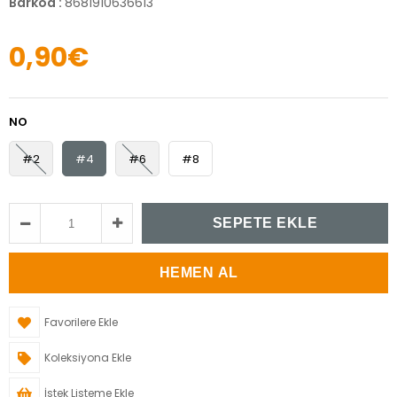
Barkod
:
8681910636613
0,90€
NO
#2
#4
#6
#8
Favorilere Ekle
Koleksiyona Ekle
İstek Listeme Ekle