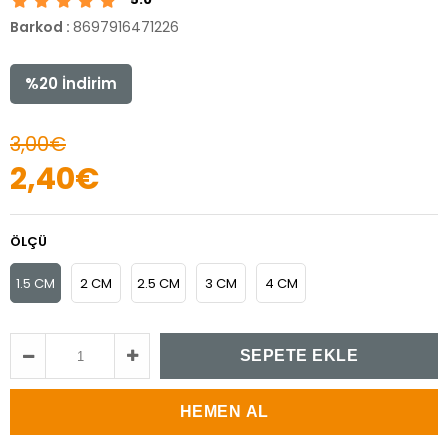
Barkod
:
8697916471226
%
20
İndirim
3,00€
2,40€
ÖLÇÜ
1.5 CM
2 CM
2.5 CM
3 CM
4 CM