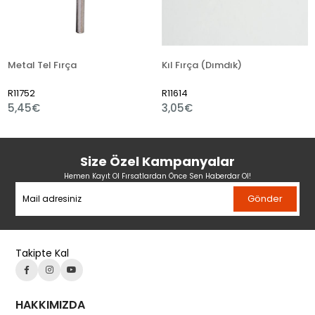
Metal Tel Fırça
Kıl Fırça (Dımdık)
Sı
R11752
R11614
R
5,45€
3,05€
3,
Size Özel Kampanyalar
Hemen Kayıt Ol Fırsatlardan Önce Sen Haberdar Ol!
Gönder
Takipte Kal
HAKKIMIZDA