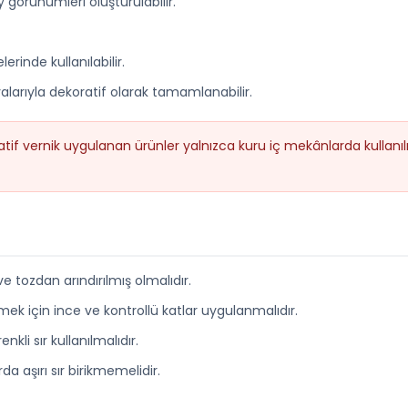
zey görünümleri oluşturulabilir.
rinde kullanılabilir.
alarıyla dekoratif olarak tamamlanabilir.
atif vernik uygulanan ürünler yalnızca kuru iç mekânlarda kullanı
 tozdan arındırılmış olmalıdır.
mek için ince ve kontrollü katlar uygulanmalıdır.
li sır kullanılmalıdır.
a aşırı sır birikmemelidir.