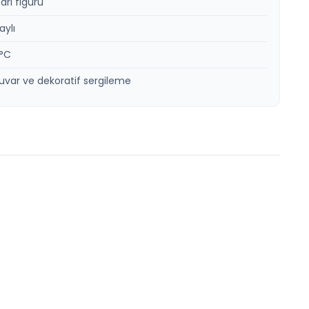
arı figürü
aylı
0°C
uvar ve dekoratif sergileme