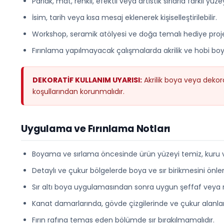
Parlak, mat, renkli, efektli veya artistik sırlarla farklı yü
İsim, tarih veya kısa mesaj eklenerek kişiselleştirilebilir.
Workshop, seramik atölyesi ve doğa temalı hediye projele
Fırınlama yapılmayacak çalışmalarda akrilik ve hobi boy
DEKORATİF KULLANIM UYARISI:
Akrilik boya veya dekor
koşullarından korunmalıdır.
Uygulama ve Fırınlama Notları
Boyama ve sırlama öncesinde ürün yüzeyi temiz, kuru ve
Detaylı ve çukur bölgelerde boya ve sır birikmesini önle
Sır altı boya uygulamasından sonra uygun şeffaf veya renk
Kanat damarlarında, gövde çizgilerinde ve çukur alanlard
Fırın rafına temas eden bölümde sır bırakılmamalıdır.