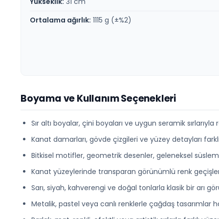
Yükseklik:
31 cm
Ortalama ağırlık:
1115 g (±%2)
Boyama ve Kullanım Seçenekleri
Sır altı boyalar, çini boyaları ve uygun seramik sırlarıyla re
Kanat damarları, gövde çizgileri ve yüzey detayları farklı
Bitkisel motifler, geometrik desenler, geleneksel süslem
Kanat yüzeylerinde transparan görünümlü renk geçişleri v
Sarı, siyah, kahverengi ve doğal tonlarla klasik bir arı gö
Metalik, pastel veya canlı renklerle çağdaş tasarımlar haz