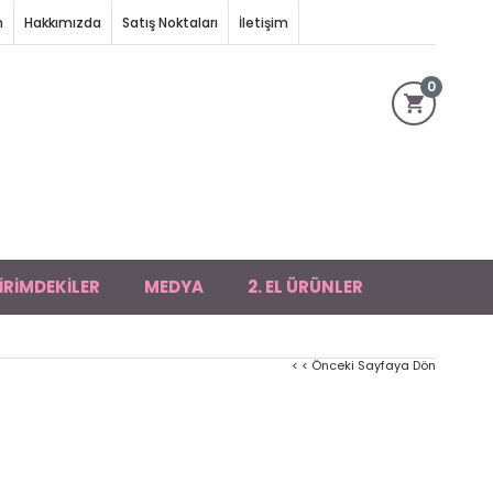
m
Hakkımızda
Satış Noktaları
İletişim
0
İRİMDEKİLER
MEDYA
2. EL ÜRÜNLER
< < Önceki Sayfaya Dön