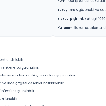
Form:
Geniş kanatlı dekoratif 
Yüzey:
Sırsız, gözenekli ve det
Bisküvi pişirimi:
Yaklaşık 105
Kullanım:
Boyama, sırlama, d
nklendirilebilir.
 renklerle vurgulanabilir.
eler ve modern grafik çalışmalar uygulanabilir.
e ince çizgisel desenler hazırlanabilir.
rünümü oluşturulabilir.
ırlanabilir.