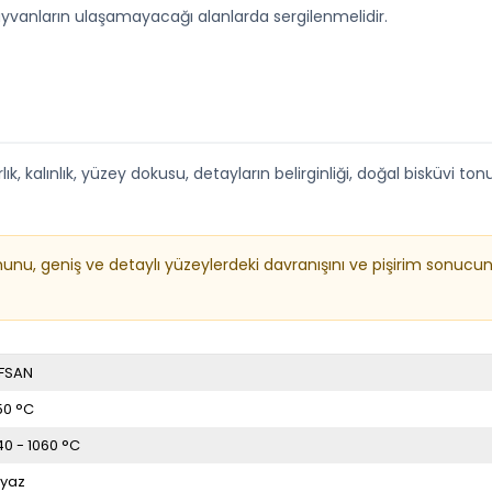
yvanların ulaşamayacağı alanlarda sergilenmelidir.
, kalınlık, yüzey dokusu, detayların belirginliği, doğal bisküvi tonu
munu, geniş ve detaylı yüzeylerdeki davranışını ve pişirim son
FSAN
50 °C
40 - 1060 °C
yaz