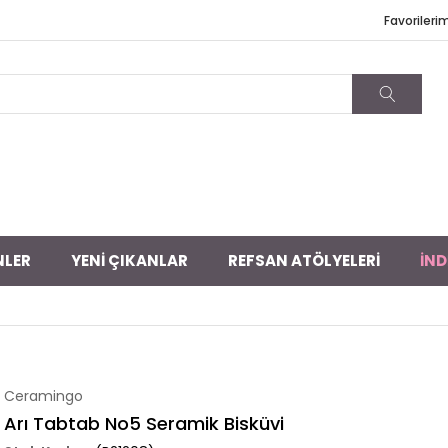
Favorileri
NLER
YENİ ÇIKANLAR
REFSAN ATÖLYELERİ
İND
Ceramingo
Arı Tabtab No5 Seramik Bisküvi