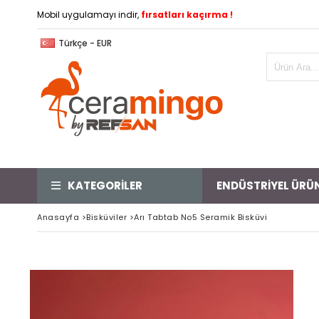
Mobil uygulamayı indir,
fırsatları kaçırma !
Türkçe - EUR
KATEGORİLER
ENDÜSTRİYEL ÜRÜ
Anasayfa
>
Bisküviler
>
Arı Tabtab No5 Seramik Bisküvi