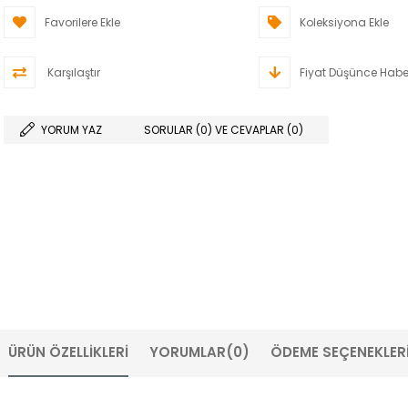
Favorilere Ekle
Koleksiyona Ekle
Karşılaştır
Fiyat Düşünce Habe
YORUM YAZ
SORULAR (0) VE CEVAPLAR (0)
ÜRÜN ÖZELLIKLERI
YORUMLAR
(0)
ÖDEME SEÇENEKLER