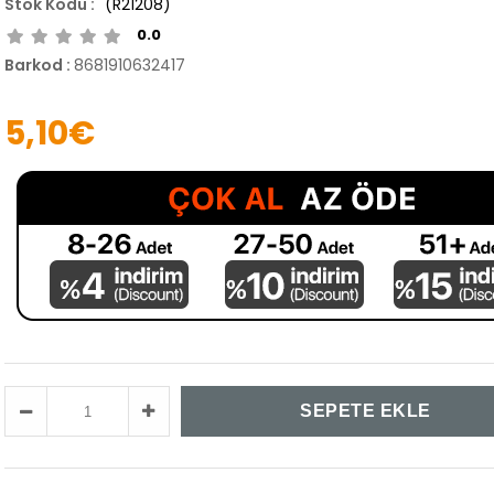
(R21208)
0.0
Barkod
:
8681910632417
5,10€