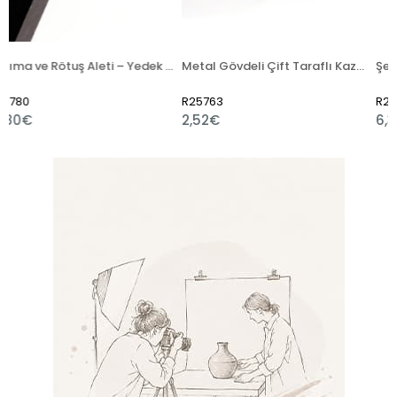
Kazıma ve Rötuş Aleti – Yedek Uçlu
Metal Gövdeli Çift Taraflı Kazıma Bıçağı
R25763
R25766
2,52€
6,36€