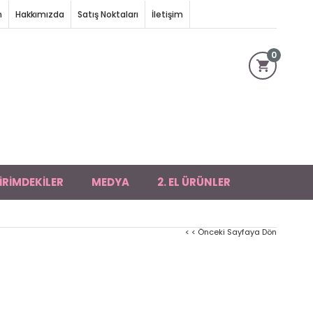
m
Hakkımızda
Satış Noktaları
İletişim
0
İRİMDEKİLER
MEDYA
2. EL ÜRÜNLER
< < Önceki Sayfaya Dön