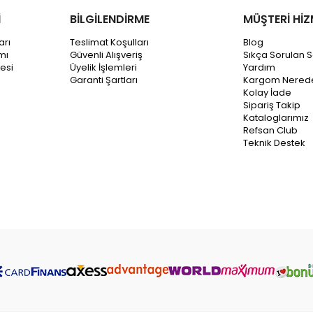
İ
BİLGİLENDİRME
MÜŞTERİ HİZ
arı
Teslimat Koşulları
Blog
mı
Güvenli Alışveriş
Sıkça Sorulan S
esi
Üyelik İşlemleri
Yardım
Garanti Şartları
Kargom Nered
Kolay İade
Sipariş Takip
Kataloglarımız
Refsan Club
Teknik Destek