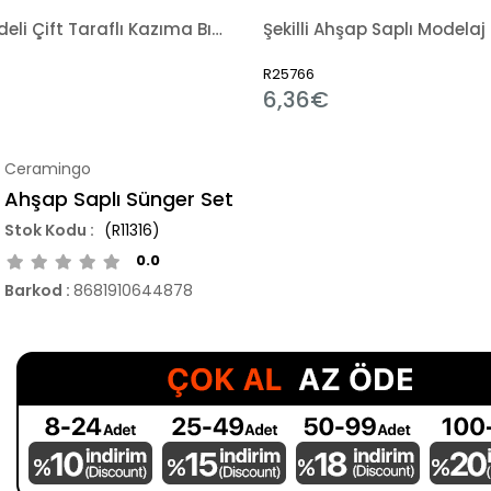
Metal Gövdeli Çift Taraflı Kazıma Bıçağı
Şekilli Ahşap Saplı Modelaj 
R25766
6,36€
Ceramingo
Ahşap Saplı Sünger Set
(R11316)
0.0
Barkod
:
8681910644878