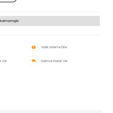
kalmamıştır.
İstek Listeme Ekle
r Ver
Gelince Haber Ver