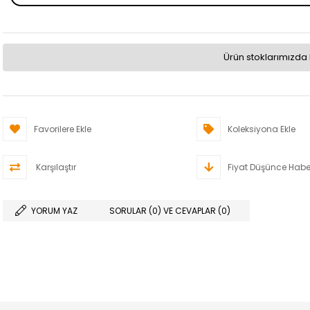
Ürün stoklarımızda 
Favorilere Ekle
Koleksiyona Ekle
Karşılaştır
Fiyat Düşünce Habe
YORUM YAZ
SORULAR (0) VE CEVAPLAR (0)