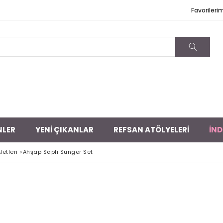
Favorileri
NLER
YENİ ÇIKANLAR
REFSAN ATÖLYELERİ
İND
Aletleri
>
Ahşap Saplı Sünger Set