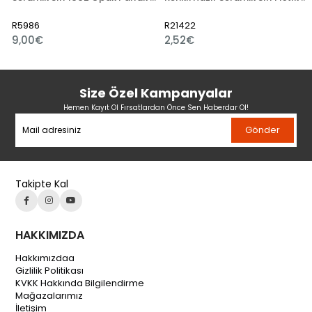
R5986
R21422
9,00€
2,52€
Size Özel Kampanyalar
Hemen Kayıt Ol Fırsatlardan Önce Sen Haberdar Ol!
Gönder
Takipte Kal
HAKKIMIZDA
Hakkımızdaa
Gizlilik Politikası
KVKK Hakkında Bilgilendirme
Mağazalarımız
İletişim