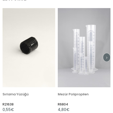
a Yüzüğü
Mezür Polipropilen
R6804
R7510
4,80€
1,80€