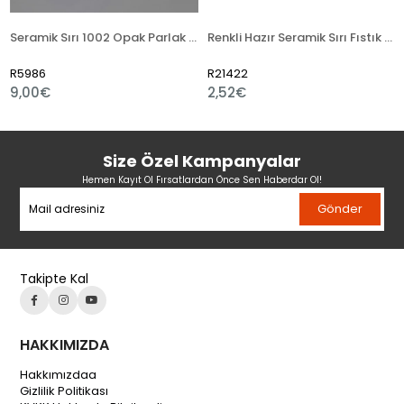
Seramik Sırı 1002 Opak Parlak Toz
Renkli Hazır Seramik Sırı Fıstık Yeşili 521-5
986
R21422
R214
00€
2,52€
2,4
Size Özel Kampanyalar
Hemen Kayıt Ol Fırsatlardan Önce Sen Haberdar Ol!
Gönder
Takipte Kal
HAKKIMIZDA
Hakkımızdaa
Gizlilik Politikası