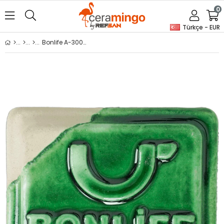
0
Türkçe - EUR
Bonlife A-300 Zümrüt Yeşili 400 Gr Seramik Artistik Sır