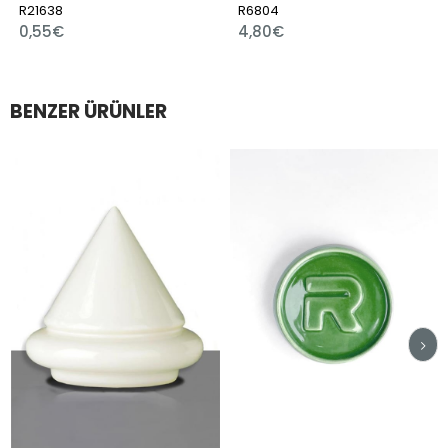
R21638
R6804
0,55€
4,80€
BENZER ÜRÜNLER