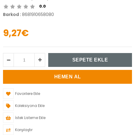
0.0
Barkod
:
8681910658080
9,27€
Favorilere Ekle
Koleksiyona Ekle
İstek Listeme Ekle
Karşılaştır