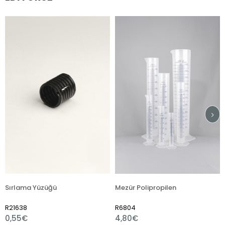
a Yüzüğü
Mezür Polipropilen
R6804
R7510
4,80€
1,80€