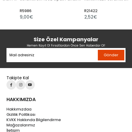
R5986
R21422
9,00€
2,52€
Size Özel Kampanyalar
Hemen Kayıt Ol Fırsatlardan Önce Sen Haberdar Ol!
Gönder
Takipte Kal
HAKKIMIZDA
Hakkımızdaa
Gizlilik Politikası
KVKK Hakkında Bilgilendirme
Mağazalarımız
İletişim