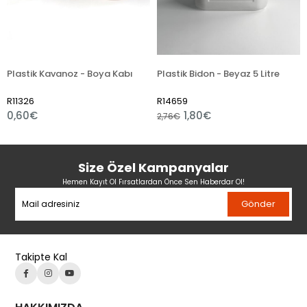
tik Kavanoz - Boya Kabı
Plastik Bidon - Beyaz 5 Litre
Plasti
26
R14659
R2147
0€
1,80€
6,55
2,76€
Size Özel Kampanyalar
Hemen Kayıt Ol Fırsatlardan Önce Sen Haberdar Ol!
Gönder
Takipte Kal