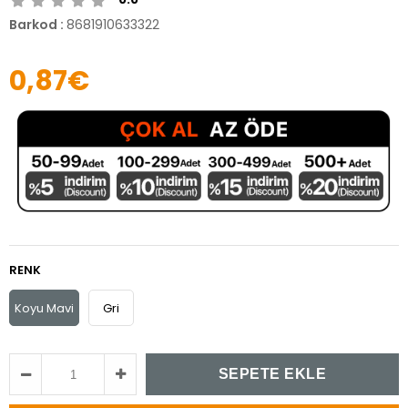
Barkod
:
8681910633322
0,87€
RENK
Koyu Mavi
Gri