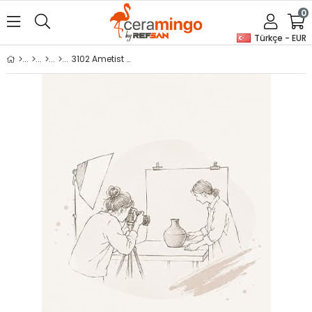
0
Türkçe - EUR
3102 Ametist Seramik Sıvı Döküm Çamuru