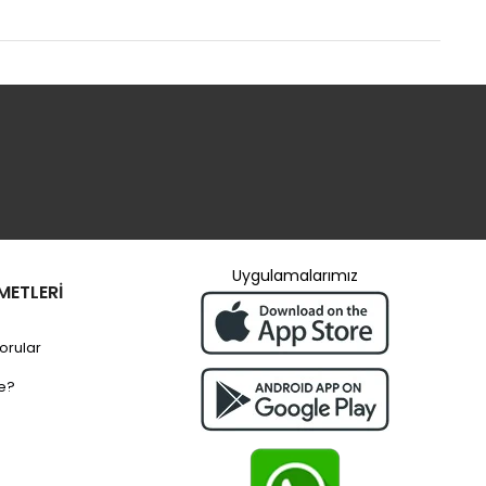
Uygulamalarımız
METLERİ
orular
e?