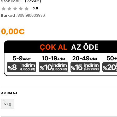
(R25505)
0.0
Barkod
:
8681910603936
0,00€
AMBALAJ
5 Kg