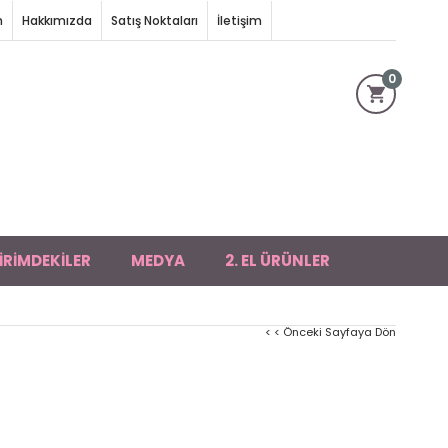
m
Hakkımızda
Satış Noktaları
İletişim
0
İRİMDEKİLER
MEDYA
2. EL ÜRÜNLER
< < Önceki Sayfaya Dön