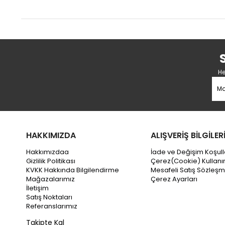
He
HAKKIMIZDA
ALIŞVERİŞ BİLGİLER
Hakkımızdaa
İade ve Değişim Koşull
Gizlilik Politikası
Çerez(Cookie) Kullanı
KVKK Hakkında Bilgilendirme
Mesafeli Satış Sözleşm
Mağazalarımız
Çerez Ayarları
İletişim
Satış Noktaları
Referanslarımız
Takipte Kal