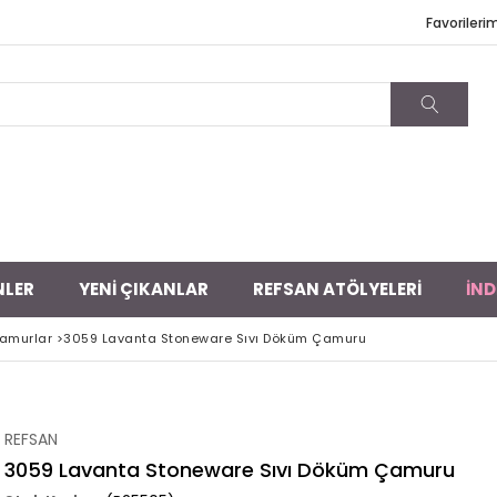
Favorileri
NLER
YENİ ÇIKANLAR
REFSAN ATÖLYELERİ
İND
amurlar
>
3059 Lavanta Stoneware Sıvı Döküm Çamuru
REFSAN
3059 Lavanta Stoneware Sıvı Döküm Çamuru