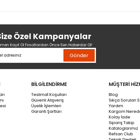
Size Özel Kampanyalar
men Kayıt Ol Fırsatlardan Önce Sen Haberdar Ol!
Gönder
İ
BİLGİLENDİRME
MÜŞTERİ HİZ
arı
Teslimat Koşulları
Blog
mı
Güvenli Alışveriş
Sıkça Sorulan S
esi
Üyelik İşlemleri
Yardım
Garanti Şartları
Kargom Nered
Kolay İade
Sipariş Takip
Kataloglarımız
Refsan Club
Teknik Destek