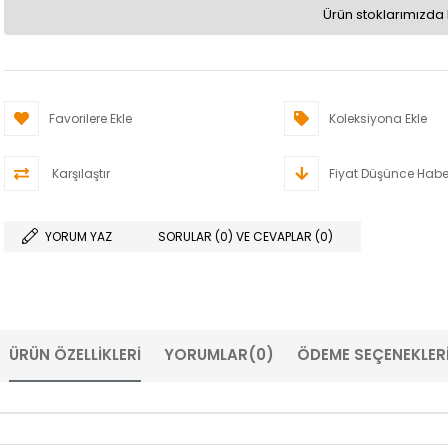
Ürün stoklarımızda 
Favorilere Ekle
Koleksiyona Ekle
Karşılaştır
Fiyat Düşünce Habe
YORUM YAZ
SORULAR (0) VE CEVAPLAR (0)
ÜRÜN ÖZELLIKLERI
YORUMLAR
(0)
ÖDEME SEÇENEKLER