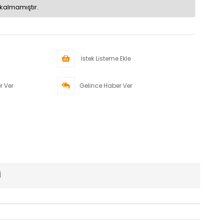
kalmamıştır.
İstek Listeme Ekle
r Ver
Gelince Haber Ver
I