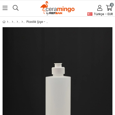
0
Türkçe - EUR
Plastik Şişe - Silindir - Şeffaf - 1000cc