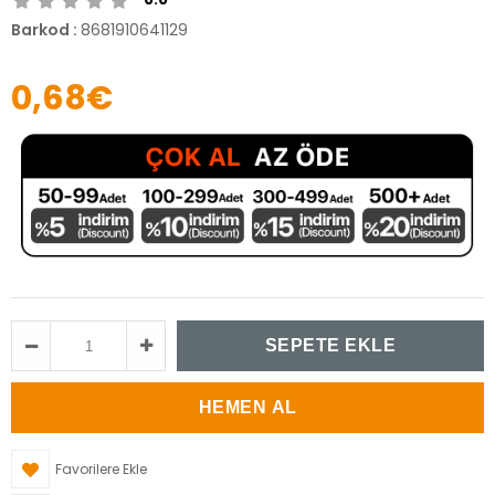
Barkod
:
8681910641129
0,68€
Favorilere Ekle