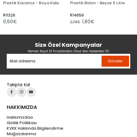
stik Kavanoz - Boya Kabı
Plastik Bidon - Beyaz 5 Litre
Plast
26
R14659
R2147
60€
1,80€
6,55
2,76€
Size Özel Kampanyalar
Hemen Kayıt Ol Fırsatlardan Önce Sen Haberdar Ol!
Gönder
Takipte Kal
HAKKIMIZDA
Hakkımızdaa
Gizlilik Politikası
KVKK Hakkında Bilgilendirme
Mağazalarımız